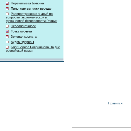
Перечитывая Боткина
Пилотные выпуски передач
Распространение знаний по
вопросам экономической и
финансовой безопасности России
Экселлент класс
Точка отсчета
Зеленая комната
Будем здоровы
Блог Бориса Бояршинова На дне
российской науки
Нравится