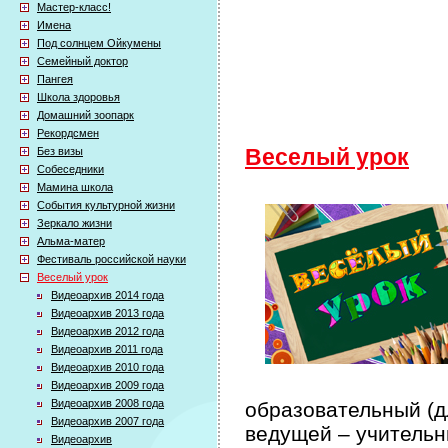
Мастер-класс!
Имена
Под солнцем Ойкумены
Семейный доктор
Пангея
Школа здоровья
Домашний зоопарк
Рекордсмен
Без визы
Веселый урок
Собеседники
Мамина школа
События культурной жизни
Зеркало жизни
Альма-матер
Фестиваль российской науки
Веселый урок
Видеоархив 2014 года
Видеоархив 2013 года
Видеоархив 2012 года
Видеоархив 2011 года
Видеоархив 2010 года
Видеоархив 2009 года
Видеоархив 2008 года
образовательный (дл
Видеоархив 2007 года
ведущей – учительн
Видеоархив