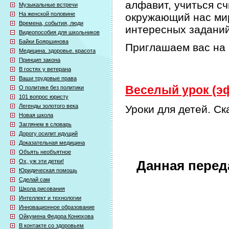
алфавит, учиться сч
Музыкальные встречи
На женской половине
окружающий нас мир
Времена, события, люди
интересных задани
Видеопособия для школьников
Байки Бояршинова
Приглашаем вас на 
Медицина. здоровье. красота
Принцип закона
В гостях у ветерана
Ваши трудовые права
Веселый урок (эф
О политике без политики
101 вопрос юристу
Легенды золотого века
Уроки для детей. Ск
Новая школа
Заглянем в словарь
Дорогу осилит идущий
Доказательная медицина
Объять необъятное
Ох, уж эти детки!
Данная перед
Юридическая помощь
Сделай сам
Школа рисования
Интеллект и технологии
Инновационное образование
Ойкумена Федора Конюхова
В контакте со здоровьем