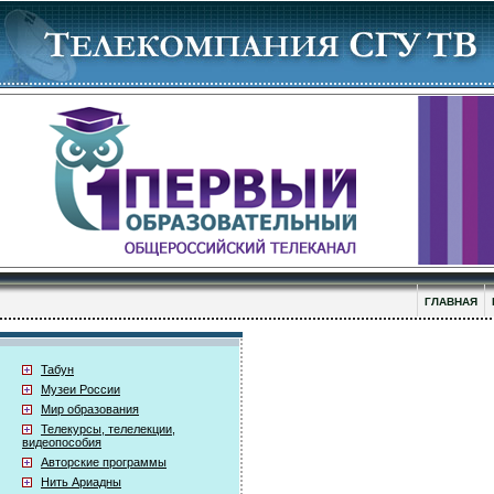
ГЛАВНАЯ
Табун
Музеи России
Мир образования
Телекурсы, телелекции,
видеопособия
Авторские программы
Нить Ариадны