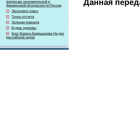
Данная перед
вопросам экономической и
финансовой безопасности России
Экселлент класс
Точка отсчета
Зеленая комната
Будем здоровы
Блог Бориса Бояршинова На дне
российской науки