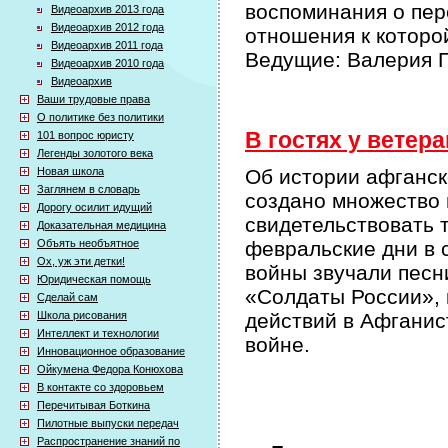
воспоминания о пер
Видеоархив 2013 года
Видеоархив 2012 года
отношения к которо
Видеоархив 2011 года
Ведущие: Валерия П
Видеоархив 2010 года
Видеоархив
Ваши трудовые права
О политике без политики
В гостях у ветера
101 вопрос юристу
Легенды золотого века
Новая школа
Об истории афганск
Заглянем в словарь
создано множество 
Дорогу осилит идущий
свидетельствовать т
Доказательная медицина
Объять необъятное
февральские дни в 
Ох, уж эти детки!
войны звучали песн
Юридическая помощь
«Солдаты России», 
Сделай сам
Школа рисования
действий в Афганис
Интеллект и технологии
войне.
Инновационное образование
Ойкумена Федора Конюхова
В контакте со здоровьем
Перечитывая Боткина
Пилотные выпуски передач
Распространение знаний по