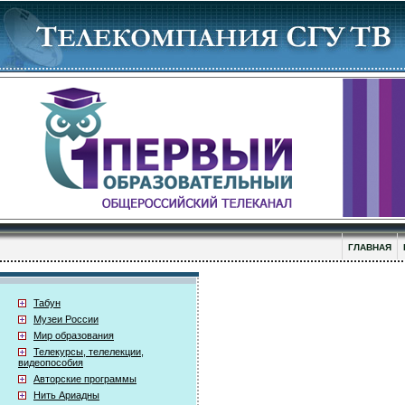
ГЛАВНАЯ
Табун
Музеи России
Мир образования
Телекурсы, телелекции,
видеопособия
Авторские программы
Нить Ариадны