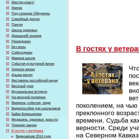
Мастер-класс!
Имена
Под солнцем Ойкумены
Семейный доктор
Пангея
Школа здоровья
Домашний зоопарк
Рекордсмен
Без визы
В гостях у ветер
Собеседники
Мамина школа
События культурной жизни
Что
Зеркало жизни
по
Альма-матер
Фестиваль российской науки
век
Веселый урок
вно
Музыкальные встречи
вет
На женской половине
Времена, события, люди
поколением, на чью
Видеопособия для школьников
преклонного возрас
Байки Бояршинова
времени. Судьба ка
Медицина. здоровье. красота
Принцип закона
верности. Среди уч
В гостях у ветерана
на Северном Кавказ
Видеоархив 2014 года