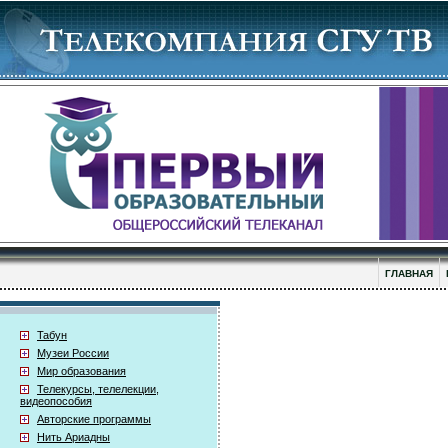
ГЛАВНАЯ
Табун
Музеи России
Мир образования
Телекурсы, телелекции,
видеопособия
Авторские программы
Нить Ариадны