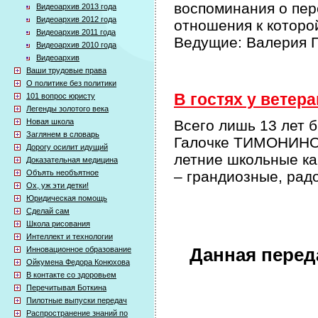
воспоминания о пер
Видеоархив 2013 года
Видеоархив 2012 года
отношения к которо
Видеоархив 2011 года
Ведущие: Валерия П
Видеоархив 2010 года
Видеоархив
Ваши трудовые права
О политике без политики
В гостях у ветера
101 вопрос юристу
Легенды золотого века
Новая школа
Всего лишь 13 лет 
Заглянем в словарь
Галочке ТИМОНИНО
Дорогу осилит идущий
летние школьные ка
Доказательная медицина
Объять необъятное
– грандиозные, ра
Ох, уж эти детки!
Юридическая помощь
Сделай сам
Школа рисования
Интеллект и технологии
Инновационное образование
Данная перед
Ойкумена Федора Конюхова
В контакте со здоровьем
Перечитывая Боткина
Пилотные выпуски передач
Распространение знаний по