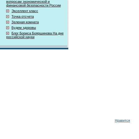
вопросам экономической и
финансовой безопасности России
Экселлент класс
Точка отсчета
Зеленая комната
Будем здоровы
Блог Бориса Бояршинова На дне
российской науки
Нравится