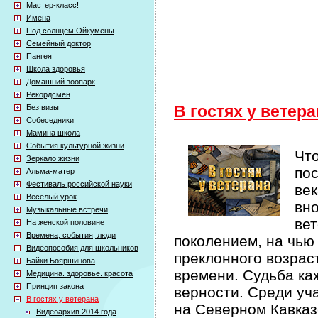
Мастер-класс!
Имена
Под солнцем Ойкумены
Семейный доктор
Пангея
Школа здоровья
Домашний зоопарк
Рекордсмен
Без визы
В гостях у ветер
Собеседники
Мамина школа
События культурной жизни
Что
Зеркало жизни
по
Альма-матер
Фестиваль российской науки
век
Веселый урок
вно
Музыкальные встречи
вет
На женской половине
Времена, события, люди
поколением, на чью
Видеопособия для школьников
преклонного возрас
Байки Бояршинова
времени. Судьба ка
Медицина. здоровье. красота
Принцип закона
верности. Среди уч
В гостях у ветерана
на Северном Кавказ
Видеоархив 2014 года