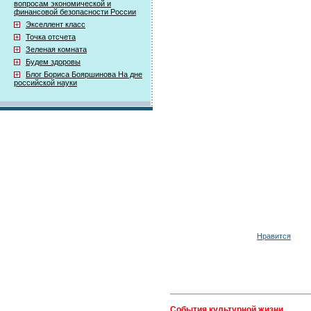
вопросам экономической и
финансовой безопасности России
Экселлент класс
Точка отсчета
Зеленая комната
Будем здоровы
Блог Бориса Бояршинова На дне
российской науки
Нравится
События культурной жизни