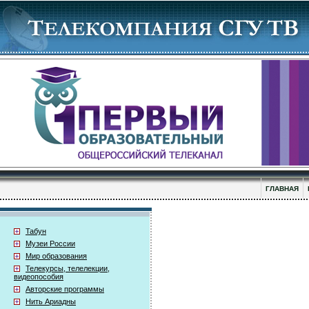
ГЛАВНАЯ
Табун
Музеи России
Мир образования
Телекурсы, телелекции,
видеопособия
Авторские программы
Нить Ариадны