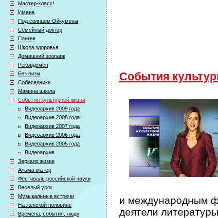
Мастер-класс!
Имена
Под солнцем Ойкумены
Семейный доктор
Пангея
Школа здоровья
Домашний зоопарк
Рекордсмен
Без визы
События культур
Собеседники
Мамина школа
События культурной жизни
Видеоархив 2009 года
Видеоархив 2008 года
Видеоархив 2007 года
Видеоархив 2006 года
Видеоархив 2005 года
Видеоархив
Зеркало жизни
Альма-матер
Фестиваль российской науки
Веселый урок
Музыкальные встречи
и международным фе
На женской половине
деятели литературы
Времена, события, люди