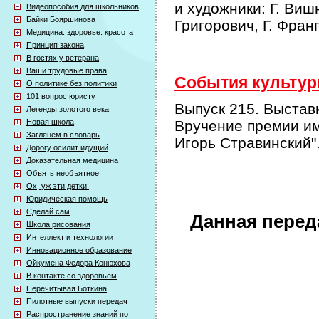
и художники: Г. Виш
Видеопособия для школьников
Байки Бояршинова
Григорович, Г. Фран
Медицина. здоровье. красота
Принцип закона
В гостях у ветерана
Ваши трудовые права
События культурн
О политике без политики
101 вопрос юристу
Выпуск 215. Выставк
Легенды золотого века
Новая школа
Вручение премии и
Заглянем в словарь
Игорь Стравинский"
Дорогу осилит идущий
Доказательная медицина
Объять необъятное
Ох, уж эти детки!
Юридическая помощь
Сделай сам
Данная перед
Школа рисования
Интеллект и технологии
Инновационное образование
Ойкумена Федора Конюхова
В контакте со здоровьем
Перечитывая Боткина
Пилотные выпуски передач
Распространение знаний по