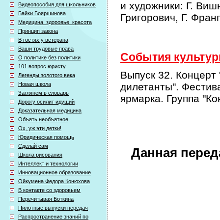
и художники: Г. Виш
Видеопособия для школьников
Байки Бояршинова
Григорович, Г. Фран
Медицина. здоровье. красота
Принцип закона
В гостях у ветерана
Ваши трудовые права
События культурн
О политике без политики
101 вопрос юристу
Выпуск 32. Концерт
Легенды золотого века
Новая школа
дилетанты". Фестив
Заглянем в словарь
ярмарка. Группа "К
Дорогу осилит идущий
Доказательная медицина
Объять необъятное
Ох, уж эти детки!
Юридическая помощь
Сделай сам
Данная перед
Школа рисования
Интеллект и технологии
Инновационное образование
Ойкумена Федора Конюхова
В контакте со здоровьем
Перечитывая Боткина
Пилотные выпуски передач
Распространение знаний по