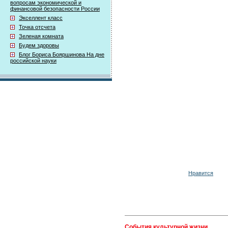
вопросам экономической и
финансовой безопасности России
Экселлент класс
Точка отсчета
Зеленая комната
Будем здоровы
Блог Бориса Бояршинова На дне
российской науки
Нравится
События культурной жизни