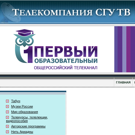
ГЛАВНАЯ
Табун
Музеи России
Мир образования
Телекурсы, телелекции,
видеопособия
Авторские программы
Нить Ариадны