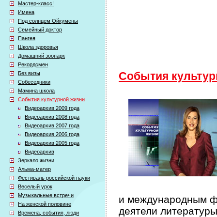
Мастер-класс!
Имена
Под солнцем Ойкумены
Семейный доктор
Пангея
Школа здоровья
Домашний зоопарк
Рекордсмен
Без визы
События культур
Собеседники
Мамина школа
События культурной жизни
Видеоархив 2009 года
Видеоархив 2008 года
Видеоархив 2007 года
Видеоархив 2006 года
Видеоархив 2005 года
Видеоархив
Зеркало жизни
Альма-матер
Фестиваль российской науки
Веселый урок
Музыкальные встречи
и международным фе
На женской половине
деятели литературы
Времена, события, люди