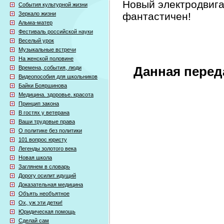
Новый электродвига
События культурной жизни
Зеркало жизни
фантастичен!
Альма-матер
Фестиваль российской науки
Веселый урок
Музыкальные встречи
На женской половине
Времена, события, люди
Данная перед
Видеопособия для школьников
Байки Бояршинова
Медицина. здоровье. красота
Принцип закона
В гостях у ветерана
Ваши трудовые права
О политике без политики
101 вопрос юристу
Легенды золотого века
Новая школа
Заглянем в словарь
Дорогу осилит идущий
Доказательная медицина
Объять необъятное
Ох, уж эти детки!
Юридическая помощь
Сделай сам