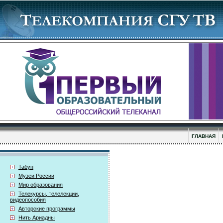
ГЛАВНАЯ
Табун
Музеи России
Мир образования
Телекурсы, телелекции,
видеопособия
Авторские программы
Нить Ариадны