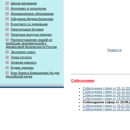
Школа рисования
Интеллект и технологии
Инновационное образование
Ойкумена Федора Конюхова
В контакте со здоровьем
Перечитывая Боткина
Пилотные выпуски передач
Распространение знаний по
вопросам экономической и
финансовой безопасности России
Нравится
Экселлент класс
Точка отсчета
Зеленая комната
Будем здоровы
Блог Бориса Бояршинова На дне
российской науки
Собеседники
Собеседники (эфир от 05.11.20
Собеседники (эфир от 22.10.20
Собеседники (эфир от 08.10.20
Собеседники (эфир от 24.09.20
Собеседники (эфир от 10.09.2
Собеседники (эфир от 30.07.20
Собеседники (эфир от 16.07.20