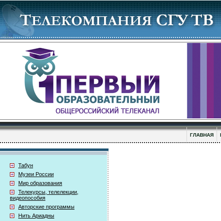
ГЛАВНАЯ
Табун
Музеи России
Мир образования
Телекурсы, телелекции,
видеопособия
Авторские программы
Нить Ариадны