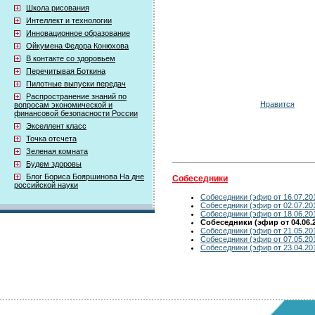
Школа рисования
Интеллект и технологии
Инновационное образование
Ойкумена Федора Конюхова
В контакте со здоровьем
Перечитывая Боткина
Пилотные выпуски передач
Распространение знаний по
Нравится
вопросам экономической и
финансовой безопасности России
Экселлент класс
Точка отсчета
Зеленая комната
Будем здоровы
Блог Бориса Бояршинова На дне
Собеседники
российской науки
Собеседники (эфир от 16.07.20
Собеседники (эфир от 02.07.20
Собеседники (эфир от 18.06.20
Собеседники (эфир от 04.06.2
Собеседники (эфир от 21.05.20
Собеседники (эфир от 07.05.20
Собеседники (эфир от 23.04.20