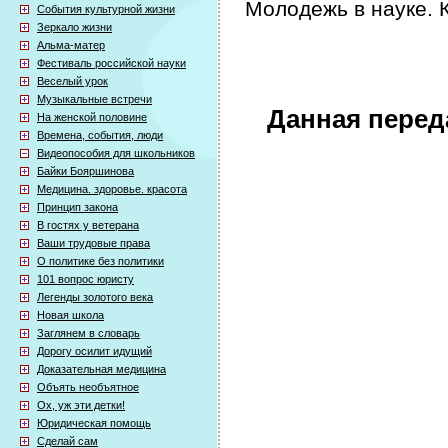
Молодежь в науке. 
События культурной жизни
Зеркало жизни
Альма-матер
Фестиваль российской науки
Веселый урок
Музыкальные встречи
Данная перед
На женской половине
Времена, события, люди
Видеопособия для школьников
Байки Бояршинова
Медицина. здоровье. красота
Принцип закона
В гостях у ветерана
Ваши трудовые права
О политике без политики
101 вопрос юристу
Легенды золотого века
Новая школа
Заглянем в словарь
Дорогу осилит идущий
Доказательная медицина
Объять необъятное
Ох, уж эти детки!
Юридическая помощь
Сделай сам