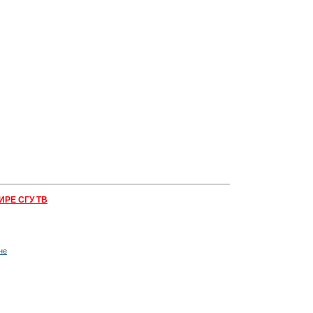
ИРЕ СГУ ТВ
не