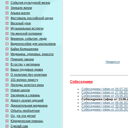
События культурной жизни
Зеркало жизни
Альма-матер
Фестиваль российской науки
Веселый урок
Музыкальные встречи
На женской половине
Времена, события, люди
Видеопособия для школьников
Байки Бояршинова
Медицина. здоровье. красота
Принцип закона
Нравится
В гостях у ветерана
Ваши трудовые права
О политике без политики
101 вопрос юристу
Собеседники
Легенды золотого века
Собеседники (эфир от 04.07.20
Новая школа
Собеседники (эфир от 27.06.20
Заглянем в словарь
Собеседники (эфир от 20.06.20
Собеседники (эфир от 13.06.
Дорогу осилит идущий
Собеседники (эфир от 06.06.20
Доказательная медицина
Собеседники (эфир от 30.05.20
Собеседники (эфир от 23.05.20
Объять необъятное
Ох, уж эти детки!
Юридическая помощь
Сделай сам