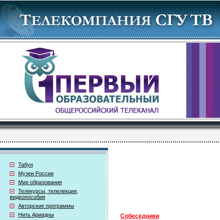
Табун
Музеи России
Мир образования
Телекурсы, телелекции,
видеопособия
Авторские программы
Нить Ариадны
Собеседники