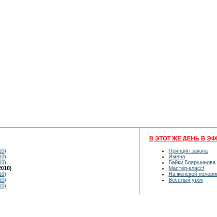
В ЭТОТ ЖЕ ДЕНЬ В ЭФ
10)
Принцип закона
10)
Имена
10)
Байки Бояршинова
2010)
Мастер-класс!
10)
На женской полови
10)
Веселый урок
10)