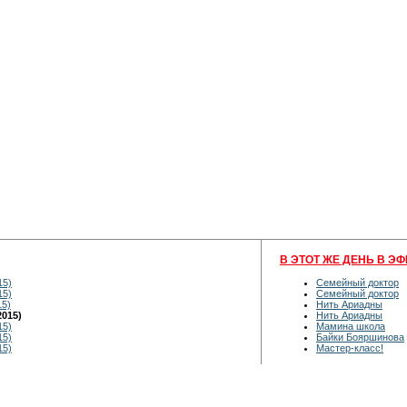
В ЭТОТ ЖЕ ДЕНЬ В ЭФ
15)
Семейный доктор
15)
Семейный доктор
15)
Нить Ариадны
2015)
Нить Ариадны
15)
Мамина школа
15)
Байки Бояршинова
15)
Мастер-класс!