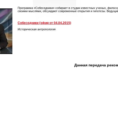
Программа «Собеседники» собирает в студии известных ученых, философ
своими мыслями, обсуждают современные открытия и гипотезы. Веду
Собеседники (эфир от 04.04.2015)
Историческая антропология
Данная передача реко