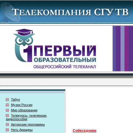
Табун
Музеи России
Мир образования
Телекурсы, телелекции,
видеопособия
Авторские программы
Нить Ариадны
Собеседники