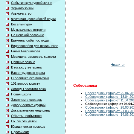
События культурной жизни
Зеркало жизни
Альма-матер
Фестиваль российской науки
Веселый урок
Музыкальные встречи
На женской половине
Времена, события, люди
Видеопособия для школьников
Байки Бояршинова
Медицина. здоровье. красота
Принцип закона
Нравится
В гостях у ветерана
Ваши трудовые права
О политике без политики
101 вопрос юристу
Собеседники
Легенды золотого века
Собеседники (эфир от 25.04.20
Новая школа
Собеседники (эфир от 18.04.20
Заглянем в словарь
Собеседники (эфир от 11.04.20
Собеседники (эфир от 04.04.
Дорогу осилит идущий
Собеседники (эфир от 28.03.20
Доказательная медицина
Собеседники (эфир от 21.03.20
Собеседники (эфир от 14.03.20
Объять необъятное
Ох, уж эти детки!
Юридическая помощь
Сделай сам