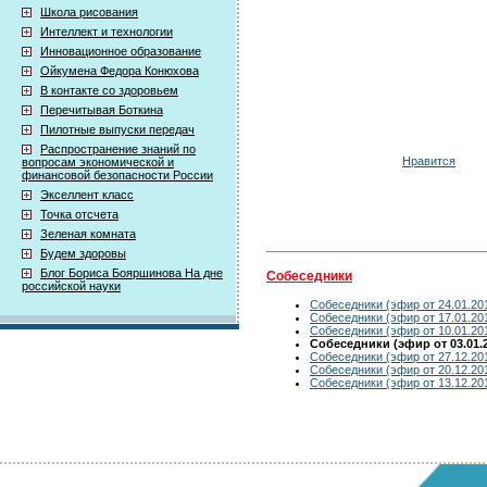
Школа рисования
Интеллект и технологии
Инновационное образование
Ойкумена Федора Конюхова
В контакте со здоровьем
Перечитывая Боткина
Пилотные выпуски передач
Распространение знаний по
Нравится
вопросам экономической и
финансовой безопасности России
Экселлент класс
Точка отсчета
Зеленая комната
Будем здоровы
Блог Бориса Бояршинова На дне
Собеседники
российской науки
Собеседники (эфир от 24.01.20
Собеседники (эфир от 17.01.20
Собеседники (эфир от 10.01.20
Собеседники (эфир от 03.01.
Собеседники (эфир от 27.12.20
Собеседники (эфир от 20.12.20
Собеседники (эфир от 13.12.20