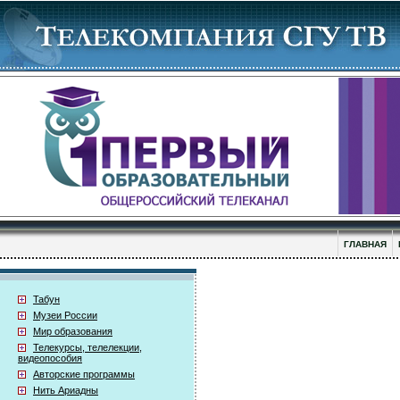
ГЛАВНАЯ
Табун
Музеи России
Мир образования
Телекурсы, телелекции,
видеопособия
Авторские программы
Нить Ариадны