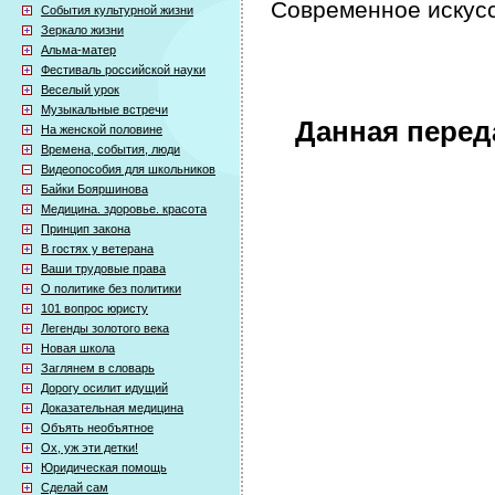
Современное искус
События культурной жизни
Зеркало жизни
Альма-матер
Фестиваль российской науки
Веселый урок
Музыкальные встречи
Данная перед
На женской половине
Времена, события, люди
Видеопособия для школьников
Байки Бояршинова
Медицина. здоровье. красота
Принцип закона
В гостях у ветерана
Ваши трудовые права
О политике без политики
101 вопрос юристу
Легенды золотого века
Новая школа
Заглянем в словарь
Дорогу осилит идущий
Доказательная медицина
Объять необъятное
Ох, уж эти детки!
Юридическая помощь
Сделай сам