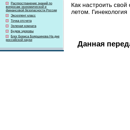
Как настроить свой
Распространение знаний по
вопросам экономической и
летом. Гинекология
финансовой безопасности России
Экселлент класс
Точка отсчета
Зеленая комната
Будем здоровы
Блог Бориса Бояршинова На дне
российской науки
Данная перед