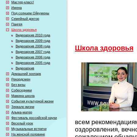
Мастер-класс!
Имена
Под солнцем Ойкумены
Семейный доктор
Пангея
Школа здоровья
Видеоархив 2010 года
Видеоархив 2009 года
Видеоархив 2008 года
Школа здоровья
Видеоархив 2007 года
Видеоархив 2006 года
Видеоархив 2005 года
Видеоархив
Домашний зоопарк
Рекордсмен
Без визы
Собеседники
Мамина школа
События культурной жизни
Зеркало жизни
Альма-матер
Фестиваль российской науки
всем рекомендация
Веселый урок
оздоровления, вечн
Музыкальные встречи
На женской половине
сожалением обнаружи