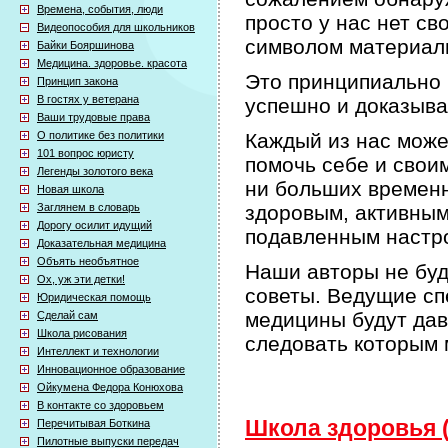
Времена, события, люди
просто у нас нет с
Видеопособия для школьников
символом материаль
Байки Бояршинова
Медицина. здоровье. красота
Это принципиально 
Принцип закона
В гостях у ветерана
успешно и доказыва
Ваши трудовые права
О политике без политики
Каждый из нас може
101 вопрос юристу
помочь себе и своим
Легенды золотого века
ни больших временн
Новая школа
Заглянем в словарь
здоровым, активным
Дорогу осилит идущий
подавленным настро
Доказательная медицина
Объять необъятное
Наши авторы не буд
Ох, уж эти детки!
советы. Ведущие сп
Юридическая помощь
медицины будут дав
Сделай сам
Школа рисования
следовать которым 
Интеллект и технологии
Инновационное образование
Ойкумена Федора Конюхова
В контакте со здоровьем
Школа здоровья (
Перечитывая Боткина
Пилотные выпуски передач