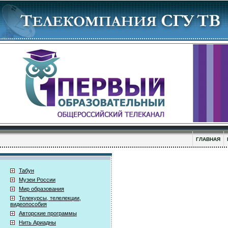
ГЛАВНАЯ
Табун
Музеи России
Мир образования
Телекурсы, телелекции,
видеопособия
Авторские программы
Нить Ариадны