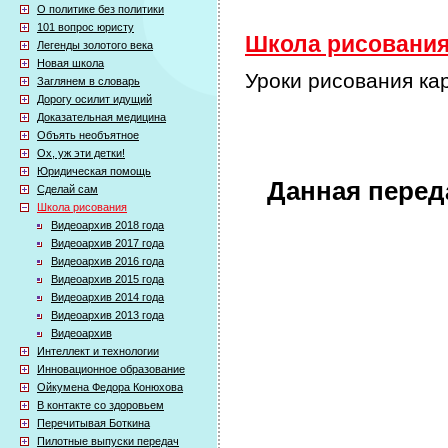
О политике без политики
101 вопрос юристу
Школа рисования 
Легенды золотого века
Новая школа
Уроки рисования ка
Заглянем в словарь
Дорогу осилит идущий
Доказательная медицина
Объять необъятное
Ох, уж эти детки!
Юридическая помощь
Данная перед
Сделай сам
Школа рисования
Видеоархив 2018 года
Видеоархив 2017 года
Видеоархив 2016 года
Видеоархив 2015 года
Видеоархив 2014 года
Видеоархив 2013 года
Видеоархив
Интеллект и технологии
Инновационное образование
Ойкумена Федора Конюхова
В контакте со здоровьем
Перечитывая Боткина
Пилотные выпуски передач