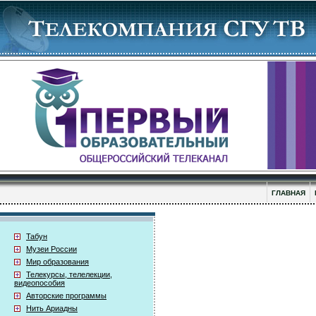
ГЛАВНАЯ
Табун
Музеи России
Мир образования
Телекурсы, телелекции,
видеопособия
Авторские программы
Нить Ариадны