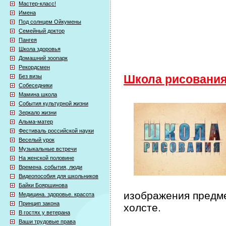
Мастер-класс!
Имена
Под солнцем Ойкумены
Семейный доктор
Пангея
Школа здоровья
Домашний зоопарк
Рекордсмен
Без визы
Школа рисовани
Собеседники
Мамина школа
События культурной жизни
Зеркало жизни
Альма-матер
Фестиваль российской науки
Веселый урок
Музыкальные встречи
На женской половине
Времена, события, люди
Видеопособия для школьников
Байки Бояршинова
изображения предме
Медицина. здоровье. красота
Принцип закона
холсте.
В гостях у ветерана
Ваши трудовые права