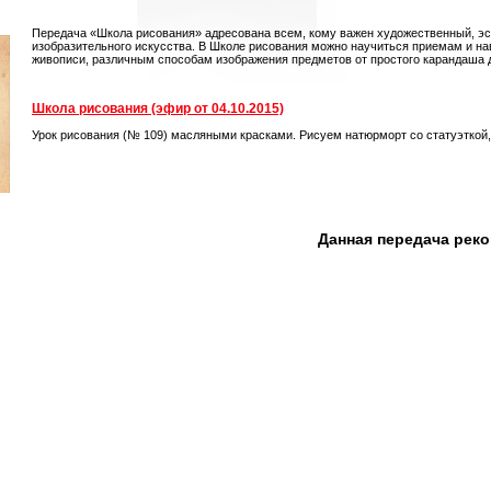
Передача «Школа рисования» адресована всем, кому важен художественный, э
изобразительного искусства. В Школе рисования можно научиться приемам и на
живописи, различным способам изображения предметов от простого карандаша 
Школа рисования (эфир от 04.10.2015)
Урок рисования (№ 109) масляными красками. Рисуем натюрморт со статуэткой,
Данная передача рек