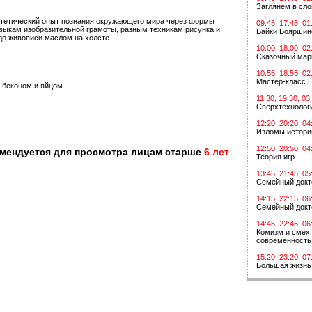
Заглянем в сл
стетический опыт познания окружающего мира через формы
09:45, 17:45, 01
выкам изобразительной грамоты, разным техникам рисунка и
Байки Бояршин
до живописи маслом на холсте.
10:00, 18:00, 02
Сказочный мар
10:55, 18:55, 02
Мастер-класс 
 беконом и яйцом
11:30, 19:30, 03
Сверхтехнологи
12:20, 20:20, 04
Изломы истори
12:50, 20:50, 04
омендуется для просмотра лицам старше
6 лет
Теория игр
13:45, 21:45, 05
Семейный докт
14:15, 22:15, 06
Семейный докт
14:45, 22:45, 06
Комизм и смех 
современность
15:20, 23:20, 07
Большая жизнь