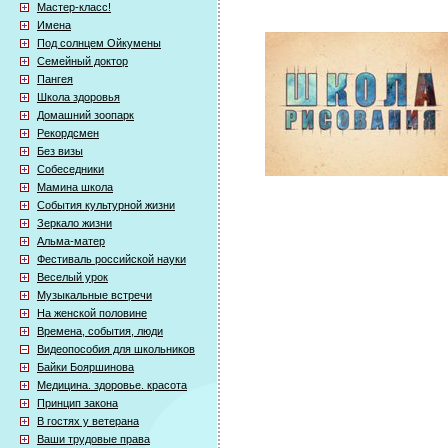
Мастер-класс!
Имена
Под солнцем Ойкумены
Семейный доктор
Пангея
Школа здоровья
Домашний зоопарк
Рекордсмен
Без визы
Собеседники
Мамина школа
События культурной жизни
Зеркало жизни
Альма-матер
Фестиваль российской науки
Веселый урок
Музыкальные встречи
На женской половине
Времена, события, люди
Видеопособия для школьников
Байки Бояршинова
Медицина. здоровье. красота
Принцип закона
В гостях у ветерана
Ваши трудовые права