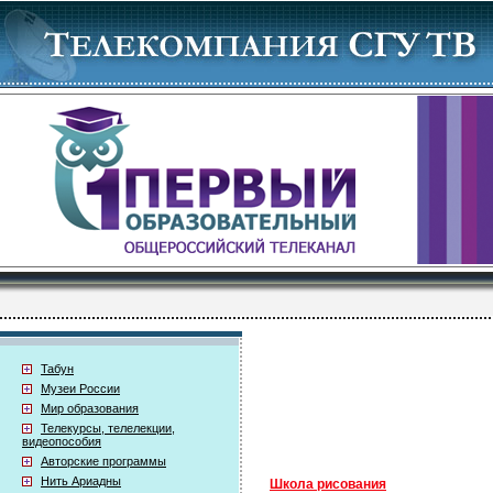
Табун
Музеи России
Мир образования
Телекурсы, телелекции,
видеопособия
Авторские программы
Нить Ариадны
Школа рисования