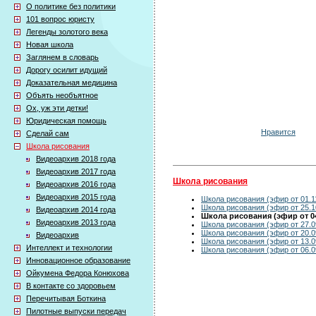
О политике без политики
101 вопрос юристу
Легенды золотого века
Новая школа
Заглянем в словарь
Дорогу осилит идущий
Доказательная медицина
Объять необъятное
Ох, уж эти детки!
Юридическая помощь
Нравится
Сделай сам
Школа рисования
Видеоархив 2018 года
Видеоархив 2017 года
Школа рисования
Видеоархив 2016 года
Видеоархив 2015 года
Школа рисования (эфир от 01.1
Школа рисования (эфир от 25.1
Видеоархив 2014 года
Школа рисования (эфир от 04
Видеоархив 2013 года
Школа рисования (эфир от 27.0
Школа рисования (эфир от 20.0
Видеоархив
Школа рисования (эфир от 13.0
Интеллект и технологии
Школа рисования (эфир от 06.0
Инновационное образование
Ойкумена Федора Конюхова
В контакте со здоровьем
Перечитывая Боткина
Пилотные выпуски передач