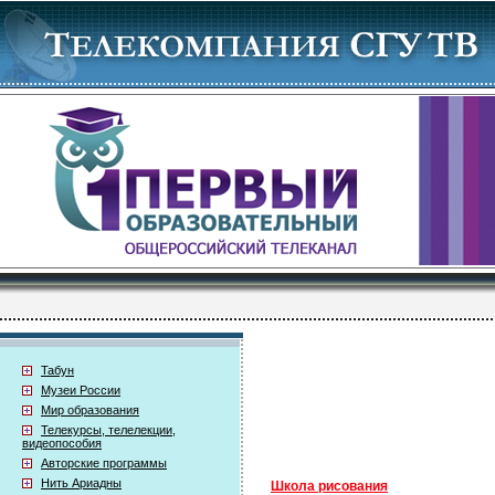
Табун
Музеи России
Мир образования
Телекурсы, телелекции,
видеопособия
Авторские программы
Нить Ариадны
Школа рисования