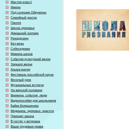
Мастер-класс!
Имена
Под солнцем Ойкумены
Семейный доктор
Пангея
Школа здоровья
Домашний зоопарк
Рекордсмен
Без визы
Собеседники
Мамина школа
События культурной жизни
Зеркало жизни
Альма-матер
Фестиваль российской науки
Веселый урок
Музыкальные встречи
На женской половине
Времена, события, люди
Видеопособия для школьников
Байки Бояршинова
Медицина. здоровье. красота
Принцип закона
В гостях у ветерана
Ваши трудовые права