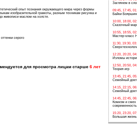
Заглянем в сл
стетический опыт познания окружающего мира через формы
09:45, 17:45, 01
выкам изобразительной грамоты, разным техникам рисунка и
Байки Бояршин
до живописи маслом на холсте.
10:00, 18:00, 02
Сказочный мар
10:55, 18:55, 02
Мастер-класс 
 оттенки серого
11:30, 19:30, 03
Сверхтехнологи
12:20, 20:20, 04
Изломы истори
12:50, 20:50, 04
омендуется для просмотра лицам старше
6 лет
Теория игр
13:45, 21:45, 05
Семейный докт
14:15, 22:15, 06
Семейный докт
14:45, 22:45, 06
Комизм и смех 
современность
15:20, 23:20, 07
Большая жизнь