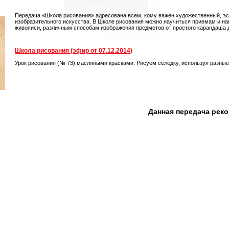
Передача «Школа рисования» адресована всем, кому важен художественный, э
изобразительного искусства. В Школе рисования можно научиться приемам и на
живописи, различным способам изображения предметов от простого карандаша 
Школа рисования (эфир от 07.12.2014)
Урок рисования (№ 73) масляными красками. Рисуем селёдку, используя разные
Данная передача рек