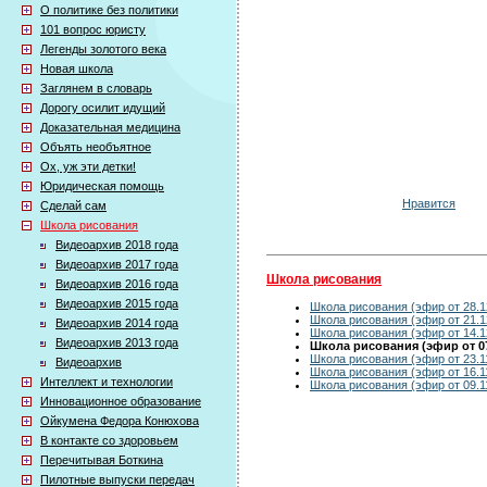
О политике без политики
101 вопрос юристу
Легенды золотого века
Новая школа
Заглянем в словарь
Дорогу осилит идущий
Доказательная медицина
Объять необъятное
Ох, уж эти детки!
Юридическая помощь
Нравится
Сделай сам
Школа рисования
Видеоархив 2018 года
Видеоархив 2017 года
Школа рисования
Видеоархив 2016 года
Видеоархив 2015 года
Школа рисования (эфир от 28.1
Школа рисования (эфир от 21.1
Видеоархив 2014 года
Школа рисования (эфир от 14.1
Видеоархив 2013 года
Школа рисования (эфир от 07
Школа рисования (эфир от 23.1
Видеоархив
Школа рисования (эфир от 16.1
Интеллект и технологии
Школа рисования (эфир от 09.1
Инновационное образование
Ойкумена Федора Конюхова
В контакте со здоровьем
Перечитывая Боткина
Пилотные выпуски передач