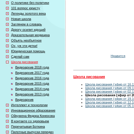
О политике без политики
101 вопрос юристу
Легенды золотого века
Новая школа
Заглянем в словарь
Дорогу осилит идущий
Доказательная медицина
Объять необъятное
Ох, уж эти детки!
Юридическая помощь
Нравится
Сделай сам
Школа рисования
Видеоархив 2018 года
Видеоархив 2017 года
Школа рисования
Видеоархив 2016 года
Видеоархив 2015 года
Школа рисования (эфир от 16.1
Школа рисования (эфир от 09.1
Видеоархив 2014 года
Школа рисования (эфир от 02.1
Видеоархив 2013 года
Школа рисования (эфир от 26
Школа рисования (эфир от 19.1
Видеоархив
Школа рисования (эфир от 12.1
Интеллект и технологии
Школа рисования (эфир от 05.1
Инновационное образование
Ойкумена Федора Конюхова
В контакте со здоровьем
Перечитывая Боткина
Пилотные выпуски передач