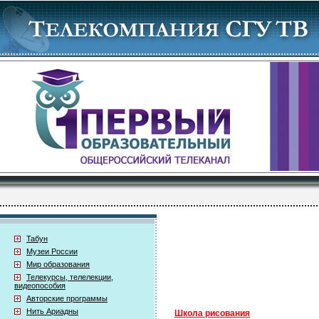
Табун
Музеи России
Мир образования
Телекурсы, телелекции,
видеопособия
Авторские программы
Нить Ариадны
Школа рисования