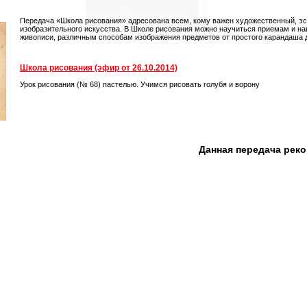
Передача «Школа рисования» адресована всем, кому важен художественный, э
изобразительного искусства. В Школе рисования можно научиться приемам и на
живописи, различным способам изображения предметов от простого карандаша 
Школа рисования (эфир от 26.10.2014)
Урок рисования (№ 68) пастелью. Учимся рисовать голубя и ворону
Данная передача рек