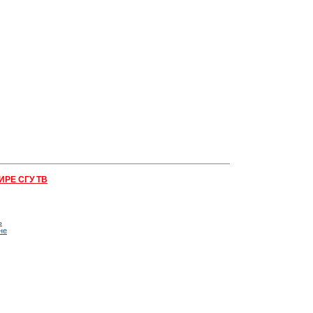
ИРЕ СГУ ТВ
ь
не