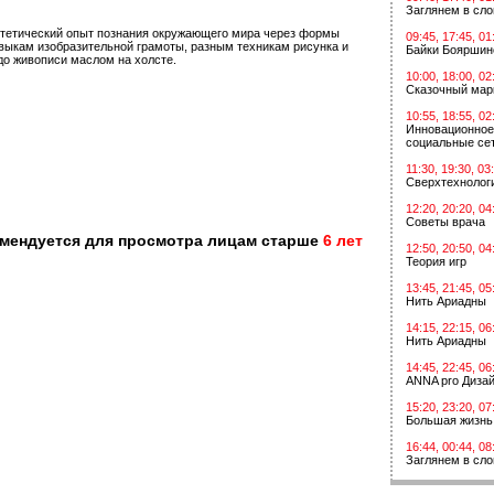
Заглянем в сл
стетический опыт познания окружающего мира через формы
09:45, 17:45, 01
выкам изобразительной грамоты, разным техникам рисунка и
Байки Бояршин
до живописи маслом на холсте.
10:00, 18:00, 02
Сказочный мар
10:55, 18:55, 02
Инновационное
социальные сет
11:30, 19:30, 03
Сверхтехнологи
12:20, 20:20, 04
Советы врача
омендуется для просмотра лицам старше
6 лет
12:50, 20:50, 04
Теория игр
13:45, 21:45, 05
Нить Ариадны
14:15, 22:15, 06
Нить Ариадны
14:45, 22:45, 06
ANNA pro Диза
15:20, 23:20, 07
Большая жизнь
16:44, 00:44, 08
Заглянем в сл