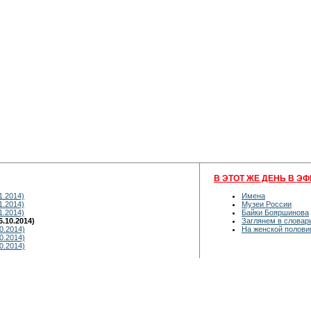
В ЭТОТ ЖЕ ДЕНЬ В ЭФ
1.2014)
Имена
1.2014)
Музеи России
1.2014)
Байки Бояршинова
.10.2014)
Заглянем в словар
0.2014)
На женской полови
0.2014)
0.2014)