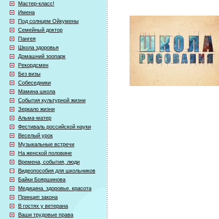
Мастер-класс!
Имена
Под солнцем Ойкумены
Семейный доктор
Пангея
Школа здоровья
Домашний зоопарк
Рекордсмен
Без визы
Собеседники
Мамина школа
События культурной жизни
Зеркало жизни
Альма-матер
Фестиваль российской науки
Веселый урок
Музыкальные встречи
На женской половине
Времена, события, люди
Видеопособия для школьников
Байки Бояршинова
Медицина. здоровье. красота
Принцип закона
В гостях у ветерана
Ваши трудовые права