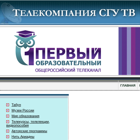
ГЛАВНАЯ
Табун
Музеи России
Мир образования
Телекурсы, телелекции,
видеопособия
Авторские программы
Нить Ариадны