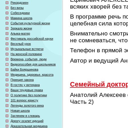
Рекордсмен
всяких хворей без т
Без визы
Собеседники
В программе речь по
Мамина школа
целебная сила кото
События культурной жизни
Зеркало жизни
Внимательно смотри
Альма-матер
Фестиваль российской науки
не сомневаться, что
Веселый урок
Телефон в прямой э
Музыкальные встречи
На женской половине
Автор и ведущий А
Времена, события, люди
Видеопособия для школьников
Байки Бояршинова
Медицина. здоровье. красота
Принцип закона
Семейный доктор 
В гостях у ветерана
Ваши трудовые права
Анатолий Алексеев 
О политике без политики
Часть 2)
101 вопрос юристу
Легенды золотого века
Новая школа
Заглянем в словарь
Дорогу осилит идущий
Доказательная медицина