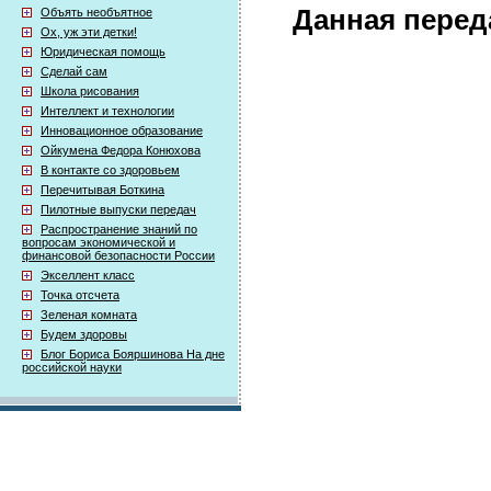
Данная перед
Объять необъятное
Ох, уж эти детки!
Юридическая помощь
Сделай сам
Школа рисования
Интеллект и технологии
Инновационное образование
Ойкумена Федора Конюхова
В контакте со здоровьем
Перечитывая Боткина
Пилотные выпуски передач
Распространение знаний по
вопросам экономической и
финансовой безопасности России
Экселлент класс
Точка отсчета
Зеленая комната
Будем здоровы
Блог Бориса Бояршинова На дне
российской науки