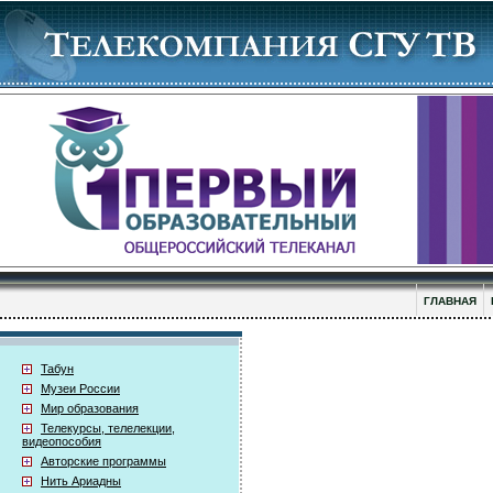
ГЛАВНАЯ
Табун
Музеи России
Мир образования
Телекурсы, телелекции,
видеопособия
Авторские программы
Нить Ариадны