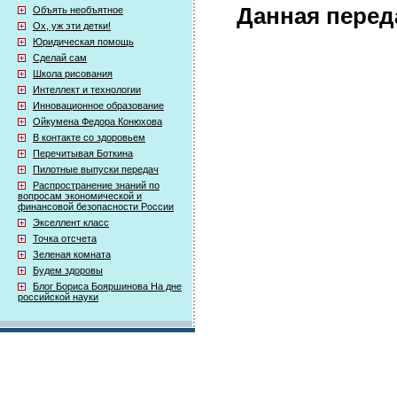
Данная перед
Объять необъятное
Ох, уж эти детки!
Юридическая помощь
Сделай сам
Школа рисования
Интеллект и технологии
Инновационное образование
Ойкумена Федора Конюхова
В контакте со здоровьем
Перечитывая Боткина
Пилотные выпуски передач
Распространение знаний по
вопросам экономической и
финансовой безопасности России
Экселлент класс
Точка отсчета
Зеленая комната
Будем здоровы
Блог Бориса Бояршинова На дне
российской науки