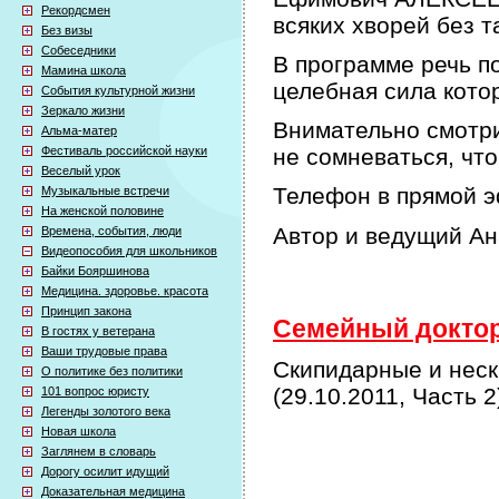
Рекордсмен
всяких хворей без т
Без визы
Собеседники
В программе речь по
Мамина школа
целебная сила кото
События культурной жизни
Зеркало жизни
Внимательно смотри
Альма-матер
Фестиваль российской науки
не сомневаться, что
Веселый урок
Телефон в прямой э
Музыкальные встречи
На женской половине
Автор и ведущий А
Времена, события, люди
Видеопособия для школьников
Байки Бояршинова
Медицина. здоровье. красота
Принцип закона
Семейный доктор 
В гостях у ветерана
Ваши трудовые права
Скипидарные и нес
О политике без политики
(29.10.2011, Часть 2
101 вопрос юристу
Легенды золотого века
Новая школа
Заглянем в словарь
Дорогу осилит идущий
Доказательная медицина