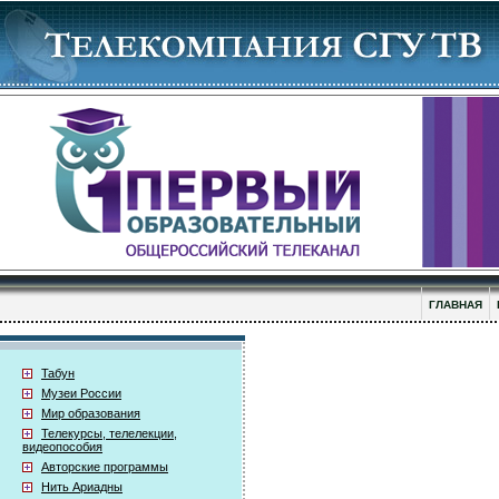
ГЛАВНАЯ
Табун
Музеи России
Мир образования
Телекурсы, телелекции,
видеопособия
Авторские программы
Нить Ариадны