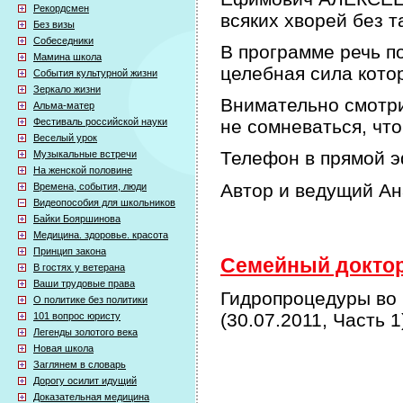
Рекордсмен
всяких хворей без т
Без визы
Собеседники
В программе речь по
Мамина школа
целебная сила кото
События культурной жизни
Зеркало жизни
Внимательно смотри
Альма-матер
Фестиваль российской науки
не сомневаться, что
Веселый урок
Телефон в прямой э
Музыкальные встречи
На женской половине
Автор и ведущий А
Времена, события, люди
Видеопособия для школьников
Байки Бояршинова
Медицина. здоровье. красота
Принцип закона
Семейный доктор 
В гостях у ветерана
Ваши трудовые права
Гидропроцедуры во 
О политике без политики
(30.07.2011, Часть 1
101 вопрос юристу
Легенды золотого века
Новая школа
Заглянем в словарь
Дорогу осилит идущий
Доказательная медицина