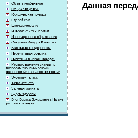
Данная перед
Объять необъятное
Ох, уж эти детки!
Юридическая помощь
Сделай сам
Школа рисования
Интеллект и технологии
Инновационное образование
Ойкумена Федора Конюхова
В контакте со здоровьем
Перечитывая Боткина
Пилотные выпуски передач
Распространение знаний по
вопросам экономической и
финансовой безопасности России
Экселлент класс
Точка отсчета
Зеленая комната
Будем здоровы
Блог Бориса Бояршинова На дне
российской науки