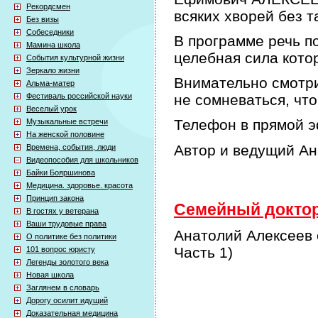
Рекордсмен
всяких хворей без т
Без визы
Собеседники
В программе речь по
Мамина школа
целебная сила кото
События культурной жизни
Зеркало жизни
Внимательно смотри
Альма-матер
Фестиваль российской науки
не сомневаться, что
Веселый урок
Телефон в прямой э
Музыкальные встречи
На женской половине
Автор и ведущий А
Времена, события, люди
Видеопособия для школьников
Байки Бояршинова
Медицина. здоровье. красота
Принцип закона
Семейный доктор 
В гостях у ветерана
Ваши трудовые права
Анатолий Алексеев 
О политике без политики
Часть 1)
101 вопрос юристу
Легенды золотого века
Новая школа
Заглянем в словарь
Дорогу осилит идущий
Доказательная медицина