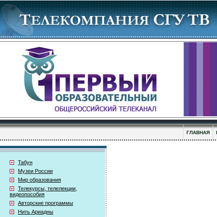
ГЛАВНАЯ
Табун
Музеи России
Мир образования
Телекурсы, телелекции,
видеопособия
Авторские программы
Нить Ариадны