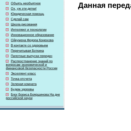
Данная перед
Объять необъятное
Ох, уж эти детки!
Юридическая помощь
Сделай сам
Школа рисования
Интеллект и технологии
Инновационное образование
Ойкумена Федора Конюхова
В контакте со здоровьем
Перечитывая Боткина
Пилотные выпуски передач
Распространение знаний по
вопросам экономической и
финансовой безопасности России
Экселлент класс
Точка отсчета
Зеленая комната
Будем здоровы
Блог Бориса Бояршинова На дне
российской науки