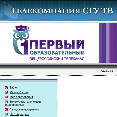
ГЛАВНАЯ
Табун
Музеи России
Мир образования
Телекурсы, телелекции,
видеопособия
Авторские программы
Нить Ариадны