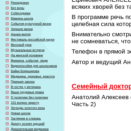
Рекордсмен
всяких хворей без т
Без визы
Собеседники
В программе речь по
Мамина школа
целебная сила кото
События культурной жизни
Зеркало жизни
Внимательно смотри
Альма-матер
Фестиваль российской науки
не сомневаться, что
Веселый урок
Телефон в прямой э
Музыкальные встречи
На женской половине
Автор и ведущий А
Времена, события, люди
Видеопособия для школьников
Байки Бояршинова
Медицина. здоровье. красота
Принцип закона
Семейный доктор 
В гостях у ветерана
Ваши трудовые права
Анатолий Алексеев 
О политике без политики
Часть 2)
101 вопрос юристу
Легенды золотого века
Новая школа
Заглянем в словарь
Дорогу осилит идущий
Доказательная медицина