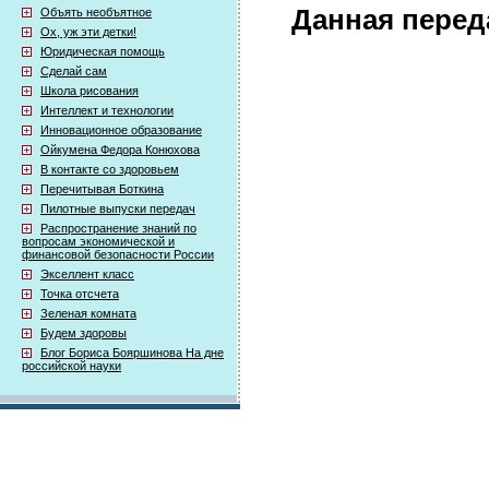
Данная перед
Объять необъятное
Ох, уж эти детки!
Юридическая помощь
Сделай сам
Школа рисования
Интеллект и технологии
Инновационное образование
Ойкумена Федора Конюхова
В контакте со здоровьем
Перечитывая Боткина
Пилотные выпуски передач
Распространение знаний по
вопросам экономической и
финансовой безопасности России
Экселлент класс
Точка отсчета
Зеленая комната
Будем здоровы
Блог Бориса Бояршинова На дне
российской науки