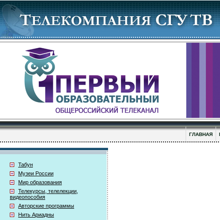
ГЛАВНАЯ
Табун
Музеи России
Мир образования
Телекурсы, телелекции,
видеопособия
Авторские программы
Нить Ариадны