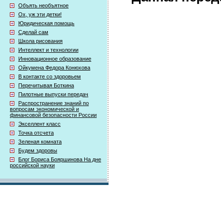
Объять необъятное
Ох, уж эти детки!
Юридическая помощь
Сделай сам
Школа рисования
Интеллект и технологии
Инновационное образование
Ойкумена Федора Конюхова
В контакте со здоровьем
Перечитывая Боткина
Пилотные выпуски передач
Распространение знаний по
вопросам экономической и
финансовой безопасности России
Экселлент класс
Точка отсчета
Зеленая комната
Будем здоровы
Блог Бориса Бояршинова На дне
российской науки