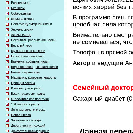
Рекордсмен
всяких хворей без т
Без визы
Собеседники
В программе речь по
Мамина школа
целебная сила кото
События культурной жизни
Зеркало жизни
Внимательно смотри
Альма-матер
Фестиваль российской науки
не сомневаться, что
Веселый урок
Телефон в прямой э
Музыкальные встречи
На женской половине
Автор и ведущий А
Времена, события, люди
Видеопособия для школьников
Байки Бояршинова
Медицина. здоровье. красота
Принцип закона
Семейный доктор 
В гостях у ветерана
Ваши трудовые права
Сахарный диабет (02
О политике без политики
101 вопрос юристу
Легенды золотого века
Новая школа
Заглянем в словарь
Дорогу осилит идущий
Данная перед
Доказательная медицина