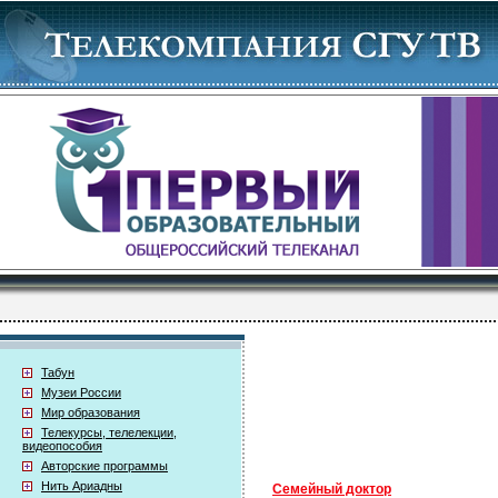
Табун
Музеи России
Мир образования
Телекурсы, телелекции,
видеопособия
Авторские программы
Нить Ариадны
Семейный доктор