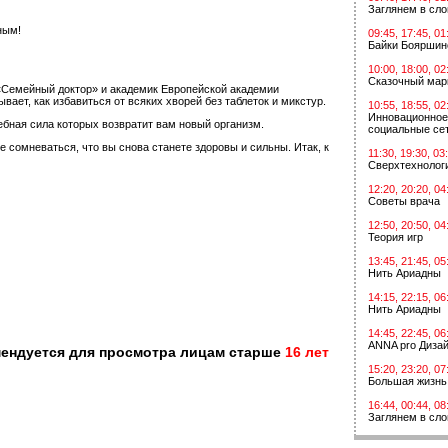
Заглянем в сл
ным!
09:45, 17:45, 01
Байки Бояршин
10:00, 18:00, 02
Сказочный мар
«Семейный доктор» и академик Европейской академии
ет, как избавиться от всяких хворей без таблеток и микстур.
10:55, 18:55, 02
Инновационное
ебная сила которых возвратит вам новый организм.
социальные сет
сомневаться, что вы снова станете здоровы и сильны. Итак, к
11:30, 19:30, 03
Сверхтехнологи
12:20, 20:20, 04
Советы врача
12:50, 20:50, 04
Теория игр
13:45, 21:45, 05
Нить Ариадны
14:15, 22:15, 06
Нить Ариадны
14:45, 22:45, 06
ANNA pro Диза
мендуется для просмотра лицам старше
16 лет
15:20, 23:20, 07
Большая жизнь
16:44, 00:44, 08
Заглянем в сл