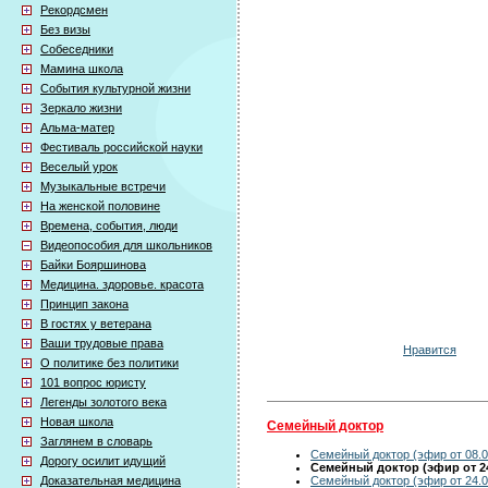
Рекордсмен
Без визы
Собеседники
Мамина школа
События культурной жизни
Зеркало жизни
Альма-матер
Фестиваль российской науки
Веселый урок
Музыкальные встречи
На женской половине
Времена, события, люди
Видеопособия для школьников
Байки Бояршинова
Медицина. здоровье. красота
Принцип закона
В гостях у ветерана
Ваши трудовые права
Нравится
О политике без политики
101 вопрос юристу
Легенды золотого века
Новая школа
Семейный доктор
Заглянем в словарь
Семейный доктор (эфир от 08.0
Дорогу осилит идущий
Семейный доктор (эфир от 24
Семейный доктор (эфир от 24.0
Доказательная медицина