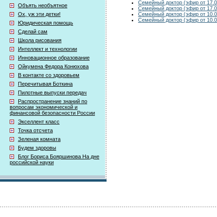
Семейный доктор (эфир от 17.0
Объять необъятное
Семейный доктор (эфир от 17.0
Семейный доктор (эфир от 10.0
Ох, уж эти детки!
Семейный доктор (эфир от 10.0
Юридическая помощь
Сделай сам
Школа рисования
Интеллект и технологии
Инновационное образование
Ойкумена Федора Конюхова
В контакте со здоровьем
Перечитывая Боткина
Пилотные выпуски передач
Распространение знаний по
вопросам экономической и
финансовой безопасности России
Экселлент класс
Точка отсчета
Зеленая комната
Будем здоровы
Блог Бориса Бояршинова На дне
российской науки