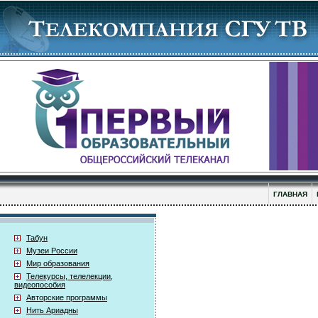
ГЛАВНАЯ
Табун
Музеи России
Мир образования
Телекурсы, телелекции,
видеопособия
Авторские программы
Нить Ариадны