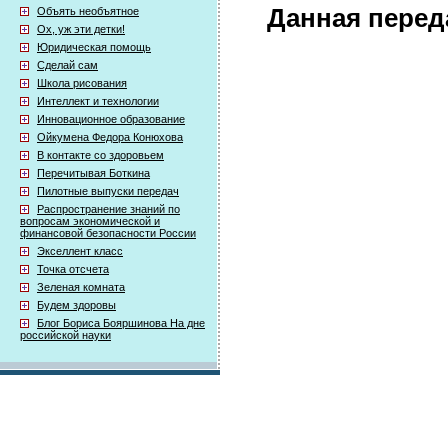
Данная перед
Объять необъятное
Ох, уж эти детки!
Юридическая помощь
Сделай сам
Школа рисования
Интеллект и технологии
Инновационное образование
Ойкумена Федора Конюхова
В контакте со здоровьем
Перечитывая Боткина
Пилотные выпуски передач
Распространение знаний по
вопросам экономической и
финансовой безопасности России
Экселлент класс
Точка отсчета
Зеленая комната
Будем здоровы
Блог Бориса Бояршинова На дне
российской науки