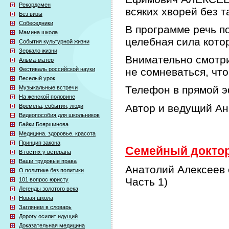
Рекордсмен
всяких хворей без т
Без визы
Собеседники
В программе речь по
Мамина школа
целебная сила кото
События культурной жизни
Зеркало жизни
Внимательно смотри
Альма-матер
Фестиваль российской науки
не сомневаться, что
Веселый урок
Телефон в прямой э
Музыкальные встречи
На женской половине
Автор и ведущий А
Времена, события, люди
Видеопособия для школьников
Байки Бояршинова
Медицина. здоровье. красота
Принцип закона
Семейный доктор 
В гостях у ветерана
Ваши трудовые права
Анатолий Алексеев 
О политике без политики
Часть 1)
101 вопрос юристу
Легенды золотого века
Новая школа
Заглянем в словарь
Дорогу осилит идущий
Доказательная медицина