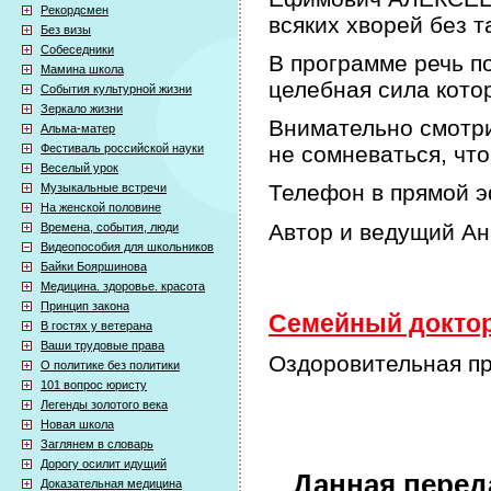
Рекордсмен
всяких хворей без т
Без визы
Собеседники
В программе речь по
Мамина школа
целебная сила кото
События культурной жизни
Зеркало жизни
Внимательно смотри
Альма-матер
Фестиваль российской науки
не сомневаться, что
Веселый урок
Телефон в прямой э
Музыкальные встречи
На женской половине
Автор и ведущий А
Времена, события, люди
Видеопособия для школьников
Байки Бояршинова
Медицина. здоровье. красота
Принцип закона
Семейный доктор 
В гостях у ветерана
Ваши трудовые права
Оздоровительная пр
О политике без политики
101 вопрос юристу
Легенды золотого века
Новая школа
Заглянем в словарь
Дорогу осилит идущий
Данная перед
Доказательная медицина