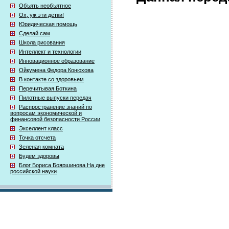
Объять необъятное
Ох, уж эти детки!
Юридическая помощь
Сделай сам
Школа рисования
Интеллект и технологии
Инновационное образование
Ойкумена Федора Конюхова
В контакте со здоровьем
Перечитывая Боткина
Пилотные выпуски передач
Распространение знаний по
вопросам экономической и
финансовой безопасности России
Экселлент класс
Точка отсчета
Зеленая комната
Будем здоровы
Блог Бориса Бояршинова На дне
российской науки