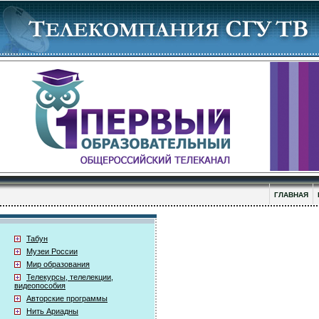
ГЛАВНАЯ
Табун
Музеи России
Мир образования
Телекурсы, телелекции,
видеопособия
Авторские программы
Нить Ариадны