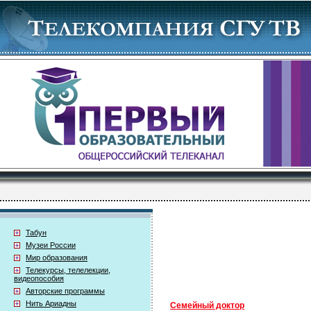
Табун
Музеи России
Мир образования
Телекурсы, телелекции,
видеопособия
Авторские программы
Нить Ариадны
Семейный доктор