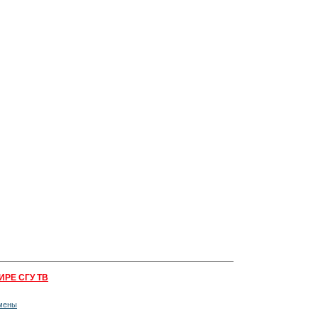
ИРЕ СГУ ТВ
мены