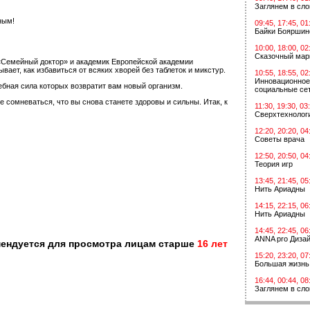
Заглянем в сл
ным!
09:45, 17:45, 01
Байки Бояршин
10:00, 18:00, 02
Сказочный мар
«Семейный доктор» и академик Европейской академии
ет, как избавиться от всяких хворей без таблеток и микстур.
10:55, 18:55, 02
Инновационное
ебная сила которых возвратит вам новый организм.
социальные сет
сомневаться, что вы снова станете здоровы и сильны. Итак, к
11:30, 19:30, 03
Сверхтехнологи
12:20, 20:20, 04
Советы врача
12:50, 20:50, 04
Теория игр
13:45, 21:45, 05
Нить Ариадны
14:15, 22:15, 06
Нить Ариадны
14:45, 22:45, 06
ANNA pro Диза
мендуется для просмотра лицам старше
16 лет
15:20, 23:20, 07
Большая жизнь
16:44, 00:44, 08
Заглянем в сл