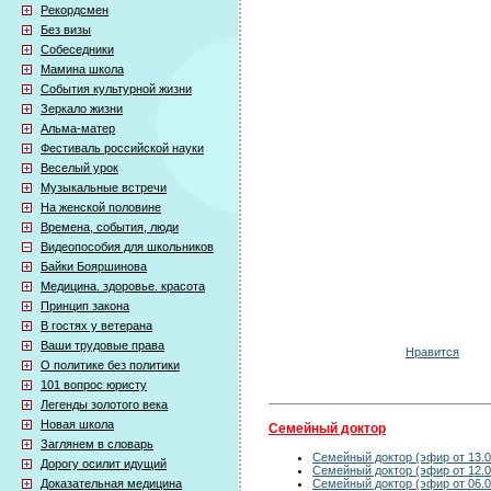
Рекордсмен
Без визы
Собеседники
Мамина школа
События культурной жизни
Зеркало жизни
Альма-матер
Фестиваль российской науки
Веселый урок
Музыкальные встречи
На женской половине
Времена, события, люди
Видеопособия для школьников
Байки Бояршинова
Медицина. здоровье. красота
Принцип закона
В гостях у ветерана
Ваши трудовые права
Нравится
О политике без политики
101 вопрос юристу
Легенды золотого века
Новая школа
Семейный доктор
Заглянем в словарь
Семейный доктор (эфир от 13.0
Дорогу осилит идущий
Семейный доктор (эфир от 12.0
Семейный доктор (эфир от 06.0
Доказательная медицина