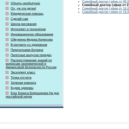
Семейный доктор (эфир от 05.0
Объять необъятное
Семейный доктор (эфир от 23
Семейный доктор (эфир от 16.0
Ох, уж эти детки!
Семейный доктор (эфир от 15.0
Юридическая помощь
Сделай сам
Школа рисования
Интеллект и технологии
Инновационное образование
Ойкумена Федора Конюхова
В контакте со здоровьем
Перечитывая Боткина
Пилотные выпуски передач
Распространение знаний по
вопросам экономической и
финансовой безопасности России
Экселлент класс
Точка отсчета
Зеленая комната
Будем здоровы
Блог Бориса Бояршинова На дне
российской науки