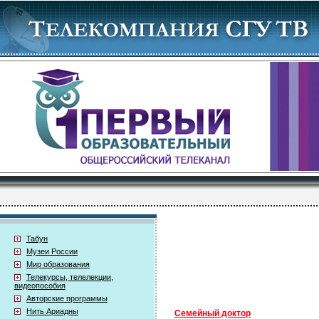
Табун
Музеи России
Мир образования
Телекурсы, телелекции,
видеопособия
Авторские программы
Нить Ариадны
Семейный доктор