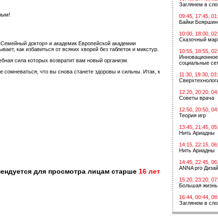
Заглянем в сл
ным!
09:45, 17:45, 01
Байки Бояршин
10:00, 18:00, 02
Сказочный мар
«Семейный доктор» и академик Европейской академии
ет, как избавиться от всяких хворей без таблеток и микстур.
10:55, 18:55, 02
Инновационное
ебная сила которых возвратит вам новый организм.
социальные сет
сомневаться, что вы снова станете здоровы и сильны. Итак, к
11:30, 19:30, 03
Сверхтехнологи
12:20, 20:20, 04
Советы врача
12:50, 20:50, 04
Теория игр
13:45, 21:45, 05
Нить Ариадны
14:15, 22:15, 06
Нить Ариадны
14:45, 22:45, 06
ANNA pro Диза
мендуется для просмотра лицам старше
16 лет
15:20, 23:20, 07
Большая жизнь
16:44, 00:44, 08
Заглянем в сл