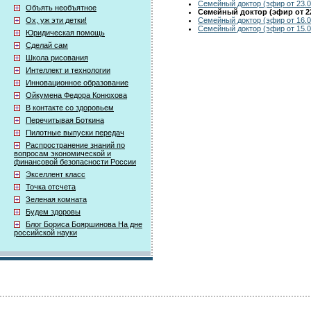
Семейный доктор (эфир от 23.0
Объять необъятное
Семейный доктор (эфир от 22
Семейный доктор (эфир от 16.0
Ох, уж эти детки!
Семейный доктор (эфир от 15.0
Юридическая помощь
Сделай сам
Школа рисования
Интеллект и технологии
Инновационное образование
Ойкумена Федора Конюхова
В контакте со здоровьем
Перечитывая Боткина
Пилотные выпуски передач
Распространение знаний по
вопросам экономической и
финансовой безопасности России
Экселлент класс
Точка отсчета
Зеленая комната
Будем здоровы
Блог Бориса Бояршинова На дне
российской науки