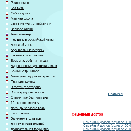
Рекордсмен
Без визы
Собеседники
Мамина школа
События культурной жизни
Зеркало жизни
Альма-матер
Фестиваль российской науки
Веселый урок
Музыкальные встречи
На женской половине
Времена, события, люди
Видеопособия для школьников
Байки Бояршинова
Медицина. здоровье. красота
Принцип закона
В гостях у ветерана
Ваши трудовые права
Нравится
О политике без политики
101 вопрос юристу
Легенды золотого века
Новая школа
Семейный доктор
Заглянем в словарь
Семейный доктор (эфир от 05.0
Дорогу осилит идущий
Семейный доктор (эфир от 30.0
Семейный доктор (эфир от 29.0
Доказательная медицина