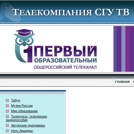
ГЛАВНАЯ
Табун
Музеи России
Мир образования
Телекурсы, телелекции,
видеопособия
Авторские программы
Нить Ариадны