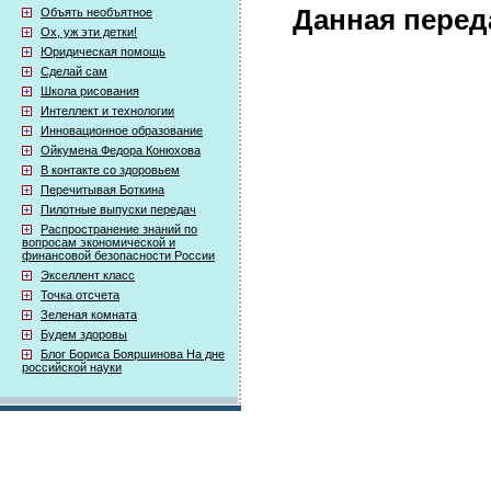
Данная перед
Объять необъятное
Ох, уж эти детки!
Юридическая помощь
Сделай сам
Школа рисования
Интеллект и технологии
Инновационное образование
Ойкумена Федора Конюхова
В контакте со здоровьем
Перечитывая Боткина
Пилотные выпуски передач
Распространение знаний по
вопросам экономической и
финансовой безопасности России
Экселлент класс
Точка отсчета
Зеленая комната
Будем здоровы
Блог Бориса Бояршинова На дне
российской науки