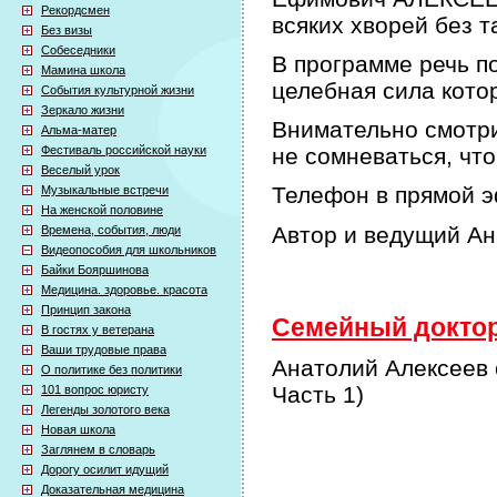
Рекордсмен
всяких хворей без т
Без визы
Собеседники
В программе речь по
Мамина школа
целебная сила кото
События культурной жизни
Зеркало жизни
Внимательно смотри
Альма-матер
Фестиваль российской науки
не сомневаться, что
Веселый урок
Телефон в прямой э
Музыкальные встречи
На женской половине
Автор и ведущий А
Времена, события, люди
Видеопособия для школьников
Байки Бояршинова
Медицина. здоровье. красота
Принцип закона
Семейный доктор 
В гостях у ветерана
Ваши трудовые права
Анатолий Алексеев 
О политике без политики
Часть 1)
101 вопрос юристу
Легенды золотого века
Новая школа
Заглянем в словарь
Дорогу осилит идущий
Доказательная медицина