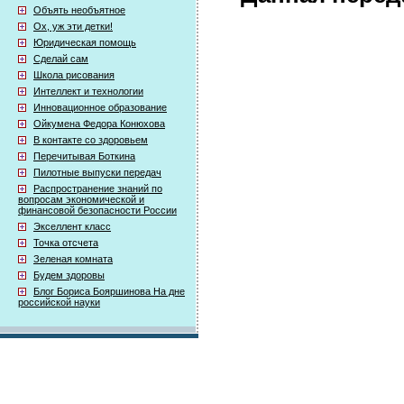
Объять необъятное
Ох, уж эти детки!
Юридическая помощь
Сделай сам
Школа рисования
Интеллект и технологии
Инновационное образование
Ойкумена Федора Конюхова
В контакте со здоровьем
Перечитывая Боткина
Пилотные выпуски передач
Распространение знаний по
вопросам экономической и
финансовой безопасности России
Экселлент класс
Точка отсчета
Зеленая комната
Будем здоровы
Блог Бориса Бояршинова На дне
российской науки