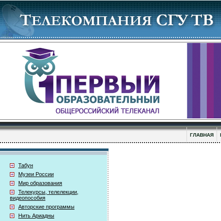
ГЛАВНАЯ
Табун
Музеи России
Мир образования
Телекурсы, телелекции,
видеопособия
Авторские программы
Нить Ариадны