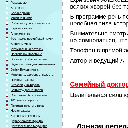
Рекордсмен
всяких хворей без т
Без визы
Собеседники
В программе речь по
Мамина школа
целебная сила кото
События культурной жизни
Зеркало жизни
Внимательно смотри
Альма-матер
Фестиваль российской науки
не сомневаться, что
Веселый урок
Телефон в прямой э
Музыкальные встречи
На женской половине
Автор и ведущий А
Времена, события, люди
Видеопособия для школьников
Байки Бояршинова
Медицина. здоровье. красота
Принцип закона
Семейный доктор 
В гостях у ветерана
Ваши трудовые права
Целительная сила кр
О политике без политики
101 вопрос юристу
Легенды золотого века
Новая школа
Заглянем в словарь
Дорогу осилит идущий
Данная перед
Доказательная медицина