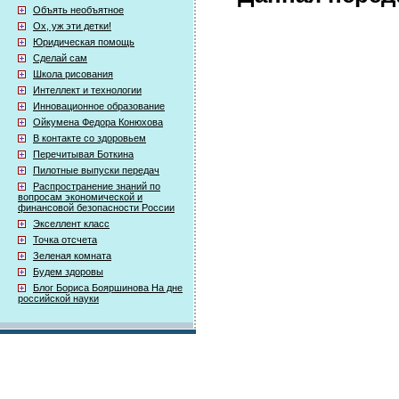
Объять необъятное
Ох, уж эти детки!
Юридическая помощь
Сделай сам
Школа рисования
Интеллект и технологии
Инновационное образование
Ойкумена Федора Конюхова
В контакте со здоровьем
Перечитывая Боткина
Пилотные выпуски передач
Распространение знаний по
вопросам экономической и
финансовой безопасности России
Экселлент класс
Точка отсчета
Зеленая комната
Будем здоровы
Блог Бориса Бояршинова На дне
российской науки