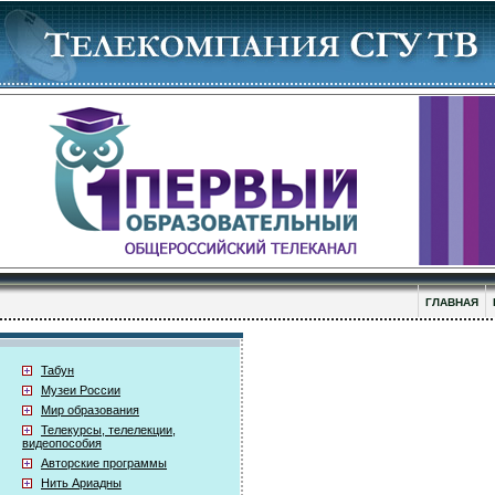
ГЛАВНАЯ
Табун
Музеи России
Мир образования
Телекурсы, телелекции,
видеопособия
Авторские программы
Нить Ариадны