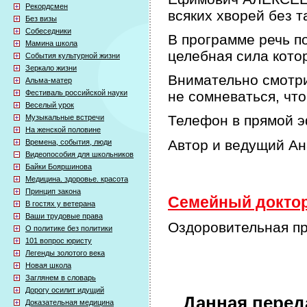
Рекордсмен
всяких хворей без т
Без визы
Собеседники
В программе речь по
Мамина школа
целебная сила кото
События культурной жизни
Зеркало жизни
Внимательно смотри
Альма-матер
Фестиваль российской науки
не сомневаться, что
Веселый урок
Телефон в прямой э
Музыкальные встречи
На женской половине
Автор и ведущий А
Времена, события, люди
Видеопособия для школьников
Байки Бояршинова
Медицина. здоровье. красота
Принцип закона
Семейный доктор 
В гостях у ветерана
Ваши трудовые права
Оздоровительная пр
О политике без политики
101 вопрос юристу
Легенды золотого века
Новая школа
Заглянем в словарь
Дорогу осилит идущий
Данная перед
Доказательная медицина