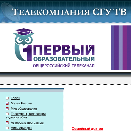
Табун
Музеи России
Мир образования
Телекурсы, телелекции,
видеопособия
Авторские программы
Нить Ариадны
Семейный доктор