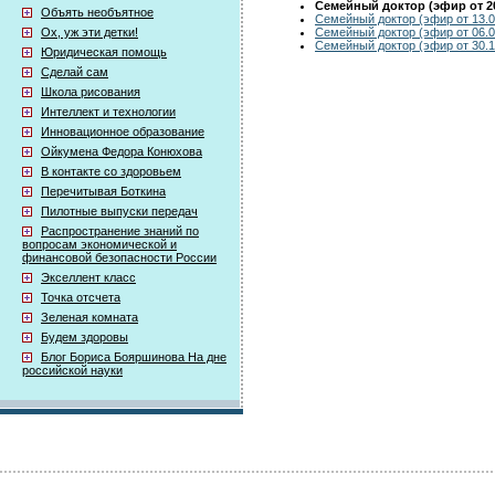
Семейный доктор (эфир от 20
Объять необъятное
Семейный доктор (эфир от 13.0
Семейный доктор (эфир от 06.0
Ох, уж эти детки!
Семейный доктор (эфир от 30.1
Юридическая помощь
Сделай сам
Школа рисования
Интеллект и технологии
Инновационное образование
Ойкумена Федора Конюхова
В контакте со здоровьем
Перечитывая Боткина
Пилотные выпуски передач
Распространение знаний по
вопросам экономической и
финансовой безопасности России
Экселлент класс
Точка отсчета
Зеленая комната
Будем здоровы
Блог Бориса Бояршинова На дне
российской науки