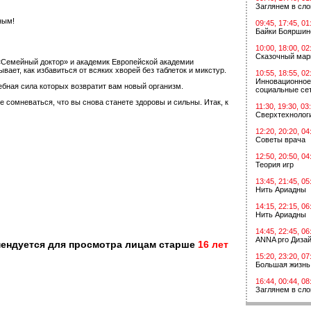
Заглянем в сл
ным!
09:45, 17:45, 01
Байки Бояршин
10:00, 18:00, 02
Сказочный мар
«Семейный доктор» и академик Европейской академии
ет, как избавиться от всяких хворей без таблеток и микстур.
10:55, 18:55, 02
Инновационное
ебная сила которых возвратит вам новый организм.
социальные сет
сомневаться, что вы снова станете здоровы и сильны. Итак, к
11:30, 19:30, 03
Сверхтехнологи
12:20, 20:20, 04
Советы врача
12:50, 20:50, 04
Теория игр
13:45, 21:45, 05
Нить Ариадны
14:15, 22:15, 06
Нить Ариадны
14:45, 22:45, 06
ANNA pro Диза
мендуется для просмотра лицам старше
16 лет
15:20, 23:20, 07
Большая жизнь
16:44, 00:44, 08
Заглянем в сл