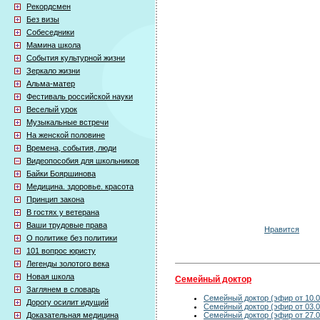
Рекордсмен
Без визы
Собеседники
Мамина школа
События культурной жизни
Зеркало жизни
Альма-матер
Фестиваль российской науки
Веселый урок
Музыкальные встречи
На женской половине
Времена, события, люди
Видеопособия для школьников
Байки Бояршинова
Медицина. здоровье. красота
Принцип закона
В гостях у ветерана
Ваши трудовые права
Нравится
О политике без политики
101 вопрос юристу
Легенды золотого века
Новая школа
Семейный доктор
Заглянем в словарь
Семейный доктор (эфир от 10.0
Дорогу осилит идущий
Семейный доктор (эфир от 03.0
Семейный доктор (эфир от 27.0
Доказательная медицина