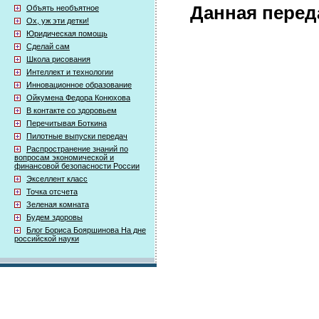
Данная перед
Объять необъятное
Ох, уж эти детки!
Юридическая помощь
Сделай сам
Школа рисования
Интеллект и технологии
Инновационное образование
Ойкумена Федора Конюхова
В контакте со здоровьем
Перечитывая Боткина
Пилотные выпуски передач
Распространение знаний по
вопросам экономической и
финансовой безопасности России
Экселлент класс
Точка отсчета
Зеленая комната
Будем здоровы
Блог Бориса Бояршинова На дне
российской науки