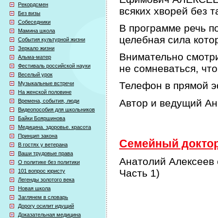
Рекордсмен
всяких хворей без т
Без визы
Собеседники
В программе речь по
Мамина школа
целебная сила кото
События культурной жизни
Зеркало жизни
Внимательно смотри
Альма-матер
Фестиваль российской науки
не сомневаться, что
Веселый урок
Телефон в прямой э
Музыкальные встречи
На женской половине
Автор и ведущий А
Времена, события, люди
Видеопособия для школьников
Байки Бояршинова
Медицина. здоровье. красота
Принцип закона
Семейный доктор 
В гостях у ветерана
Ваши трудовые права
Анатолий Алексеев 
О политике без политики
Часть 1)
101 вопрос юристу
Легенды золотого века
Новая школа
Заглянем в словарь
Дорогу осилит идущий
Доказательная медицина