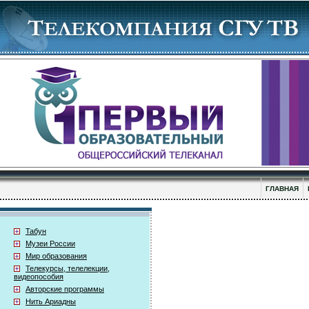
ГЛАВНАЯ
Табун
Музеи России
Мир образования
Телекурсы, телелекции,
видеопособия
Авторские программы
Нить Ариадны