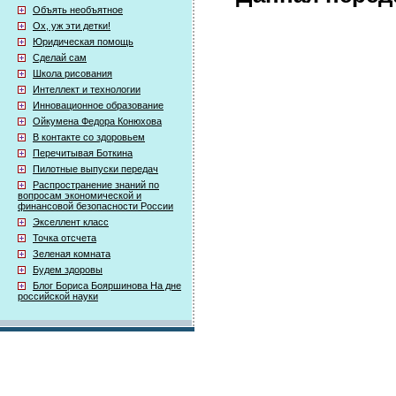
Объять необъятное
Ох, уж эти детки!
Юридическая помощь
Сделай сам
Школа рисования
Интеллект и технологии
Инновационное образование
Ойкумена Федора Конюхова
В контакте со здоровьем
Перечитывая Боткина
Пилотные выпуски передач
Распространение знаний по
вопросам экономической и
финансовой безопасности России
Экселлент класс
Точка отсчета
Зеленая комната
Будем здоровы
Блог Бориса Бояршинова На дне
российской науки