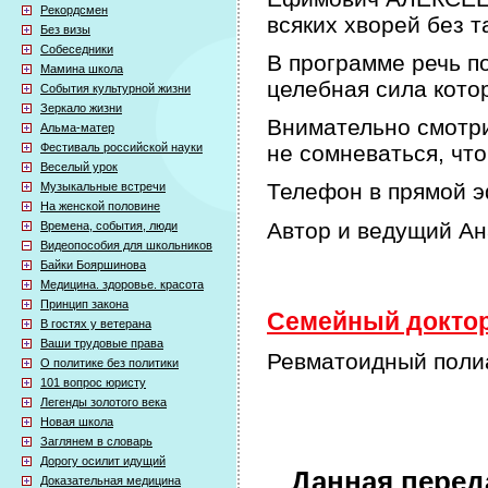
Рекордсмен
всяких хворей без т
Без визы
Собеседники
В программе речь по
Мамина школа
целебная сила кото
События культурной жизни
Зеркало жизни
Внимательно смотри
Альма-матер
Фестиваль российской науки
не сомневаться, что
Веселый урок
Телефон в прямой э
Музыкальные встречи
На женской половине
Автор и ведущий А
Времена, события, люди
Видеопособия для школьников
Байки Бояршинова
Медицина. здоровье. красота
Принцип закона
Семейный доктор 
В гостях у ветерана
Ваши трудовые права
Ревматоидный полиа
О политике без политики
101 вопрос юристу
Легенды золотого века
Новая школа
Заглянем в словарь
Дорогу осилит идущий
Данная перед
Доказательная медицина