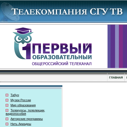
ГЛАВНАЯ
Табун
Музеи России
Мир образования
Телекурсы, телелекции,
видеопособия
Авторские программы
Нить Ариадны