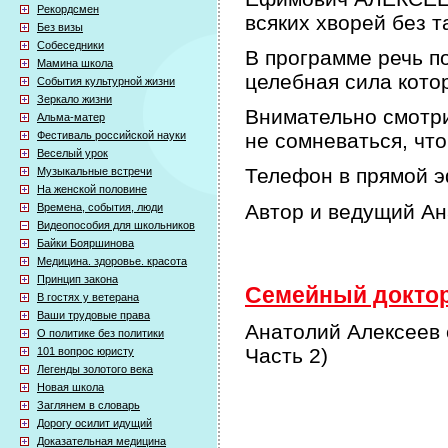
Рекордсмен
всяких хворей без т
Без визы
Собеседники
В программе речь по
Мамина школа
целебная сила кото
События культурной жизни
Зеркало жизни
Внимательно смотри
Альма-матер
Фестиваль российской науки
не сомневаться, что
Веселый урок
Телефон в прямой э
Музыкальные встречи
На женской половине
Автор и ведущий А
Времена, события, люди
Видеопособия для школьников
Байки Бояршинова
Медицина. здоровье. красота
Принцип закона
Семейный доктор 
В гостях у ветерана
Ваши трудовые права
Анатолий Алексеев 
О политике без политики
Часть 2)
101 вопрос юристу
Легенды золотого века
Новая школа
Заглянем в словарь
Дорогу осилит идущий
Доказательная медицина