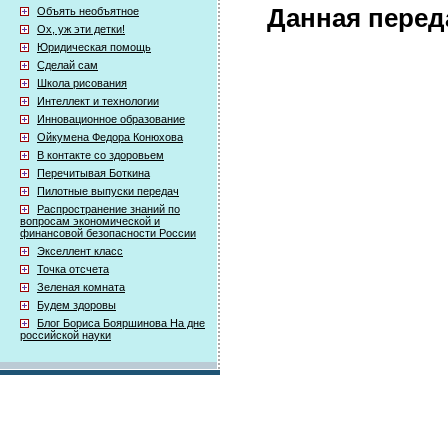
Данная перед
Объять необъятное
Ох, уж эти детки!
Юридическая помощь
Сделай сам
Школа рисования
Интеллект и технологии
Инновационное образование
Ойкумена Федора Конюхова
В контакте со здоровьем
Перечитывая Боткина
Пилотные выпуски передач
Распространение знаний по
вопросам экономической и
финансовой безопасности России
Экселлент класс
Точка отсчета
Зеленая комната
Будем здоровы
Блог Бориса Бояршинова На дне
российской науки