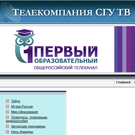
ГЛАВНАЯ
Табун
Музеи России
Мир образования
Телекурсы, телелекции,
видеопособия
Авторские программы
Нить Ариадны