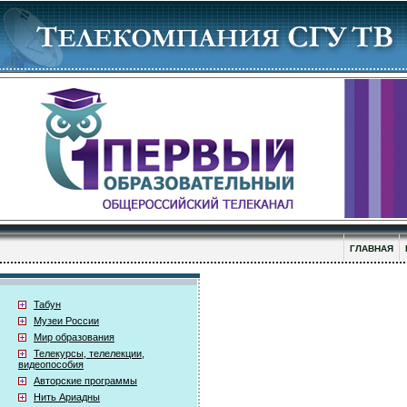
ГЛАВНАЯ
Табун
Музеи России
Мир образования
Телекурсы, телелекции,
видеопособия
Авторские программы
Нить Ариадны