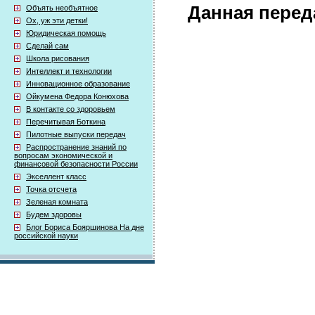
Данная перед
Объять необъятное
Ох, уж эти детки!
Юридическая помощь
Сделай сам
Школа рисования
Интеллект и технологии
Инновационное образование
Ойкумена Федора Конюхова
В контакте со здоровьем
Перечитывая Боткина
Пилотные выпуски передач
Распространение знаний по
вопросам экономической и
финансовой безопасности России
Экселлент класс
Точка отсчета
Зеленая комната
Будем здоровы
Блог Бориса Бояршинова На дне
российской науки