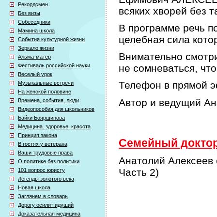
Рекордсмен
всяких хворей без т
Без визы
Собеседники
В программе речь по
Мамина школа
целебная сила кото
События культурной жизни
Зеркало жизни
Внимательно смотри
Альма-матер
Фестиваль российской науки
не сомневаться, что
Веселый урок
Телефон в прямой э
Музыкальные встречи
На женской половине
Автор и ведущий А
Времена, события, люди
Видеопособия для школьников
Байки Бояршинова
Медицина. здоровье. красота
Принцип закона
Семейный доктор 
В гостях у ветерана
Ваши трудовые права
Анатолий Алексеев 
О политике без политики
Часть 2)
101 вопрос юристу
Легенды золотого века
Новая школа
Заглянем в словарь
Дорогу осилит идущий
Доказательная медицина