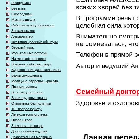
Рекордсмен
всяких хворей без т
Без визы
Собеседники
В программе речь по
Мамина школа
целебная сила кото
События культурной жизни
Зеркало жизни
Внимательно смотри
Альма-матер
Фестиваль российской науки
не сомневаться, что
Веселый урок
Телефон в прямой э
Музыкальные встречи
На женской половине
Автор и ведущий А
Времена, события, люди
Видеопособия для школьников
Байки Бояршинова
Медицина. здоровье. красота
Принцип закона
Семейный доктор 
В гостях у ветерана
Ваши трудовые права
Здоровье и оздоров
О политике без политики
101 вопрос юристу
Легенды золотого века
Новая школа
Заглянем в словарь
Дорогу осилит идущий
Данная перед
Доказательная медицина