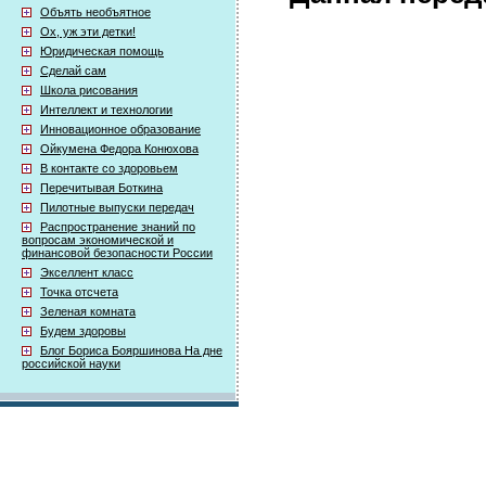
Объять необъятное
Ох, уж эти детки!
Юридическая помощь
Сделай сам
Школа рисования
Интеллект и технологии
Инновационное образование
Ойкумена Федора Конюхова
В контакте со здоровьем
Перечитывая Боткина
Пилотные выпуски передач
Распространение знаний по
вопросам экономической и
финансовой безопасности России
Экселлент класс
Точка отсчета
Зеленая комната
Будем здоровы
Блог Бориса Бояршинова На дне
российской науки