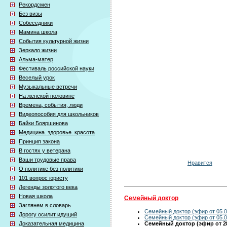
Рекордсмен
Без визы
Собеседники
Мамина школа
События культурной жизни
Зеркало жизни
Альма-матер
Фестиваль российской науки
Веселый урок
Музыкальные встречи
На женской половине
Времена, события, люди
Видеопособия для школьников
Байки Бояршинова
Медицина. здоровье. красота
Принцип закона
В гостях у ветерана
Ваши трудовые права
Нравится
О политике без политики
101 вопрос юристу
Легенды золотого века
Новая школа
Семейный доктор
Заглянем в словарь
Семейный доктор (эфир от 05.0
Дорогу осилит идущий
Семейный доктор (эфир от 05.0
Семейный доктор (эфир от 28
Доказательная медицина