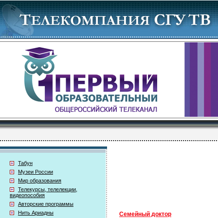
Табун
Музеи России
Мир образования
Телекурсы, телелекции,
видеопособия
Авторские программы
Нить Ариадны
Семейный доктор