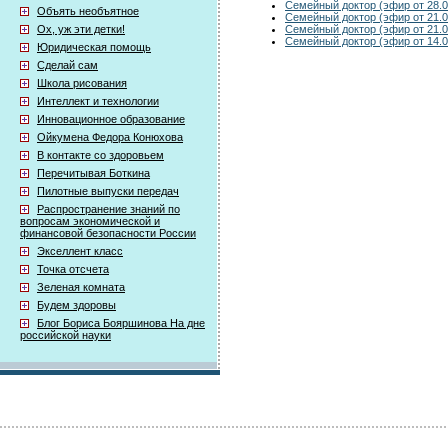
Семейный доктор (эфир от 28.0
Объять необъятное
Семейный доктор (эфир от 21.0
Семейный доктор (эфир от 21.0
Ох, уж эти детки!
Семейный доктор (эфир от 14.0
Юридическая помощь
Сделай сам
Школа рисования
Интеллект и технологии
Инновационное образование
Ойкумена Федора Конюхова
В контакте со здоровьем
Перечитывая Боткина
Пилотные выпуски передач
Распространение знаний по
вопросам экономической и
финансовой безопасности России
Экселлент класс
Точка отсчета
Зеленая комната
Будем здоровы
Блог Бориса Бояршинова На дне
российской науки