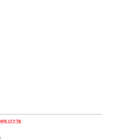
ИРЕ СГУ ТВ
ь