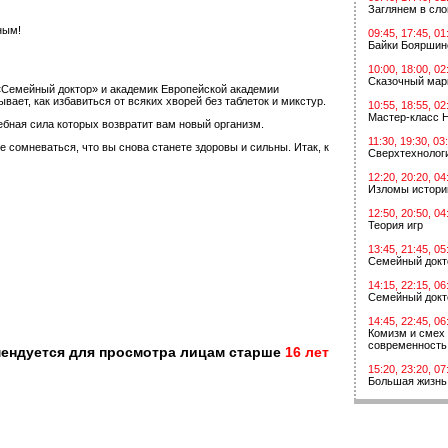
Заглянем в сл
ным!
09:45, 17:45, 01
Байки Бояршин
10:00, 18:00, 02
Сказочный мар
«Семейный доктор» и академик Европейской академии
ет, как избавиться от всяких хворей без таблеток и микстур.
10:55, 18:55, 02
Мастер-класс 
ебная сила которых возвратит вам новый организм.
11:30, 19:30, 03
сомневаться, что вы снова станете здоровы и сильны. Итак, к
Сверхтехнологи
12:20, 20:20, 04
Изломы истори
12:50, 20:50, 04
Теория игр
13:45, 21:45, 05
Семейный докт
14:15, 22:15, 06
Семейный докт
14:45, 22:45, 06
Комизм и смех 
современность
мендуется для просмотра лицам старше
16 лет
15:20, 23:20, 07
Большая жизнь