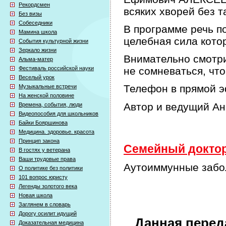
Рекордсмен
всяких хворей без т
Без визы
Собеседники
В программе речь по
Мамина школа
целебная сила кото
События культурной жизни
Зеркало жизни
Внимательно смотри
Альма-матер
Фестиваль российской науки
не сомневаться, что
Веселый урок
Телефон в прямой э
Музыкальные встречи
На женской половине
Автор и ведущий А
Времена, события, люди
Видеопособия для школьников
Байки Бояршинова
Медицина. здоровье. красота
Принцип закона
Семейный доктор 
В гостях у ветерана
Ваши трудовые права
Аутоиммунные забол
О политике без политики
101 вопрос юристу
Легенды золотого века
Новая школа
Заглянем в словарь
Дорогу осилит идущий
Данная перед
Доказательная медицина