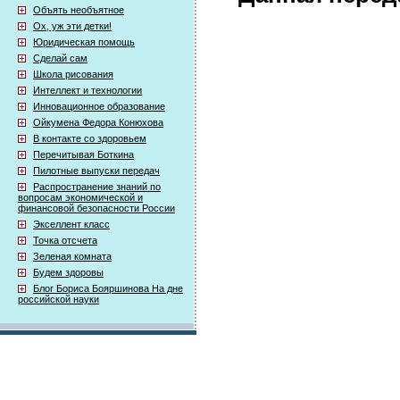
Объять необъятное
Ох, уж эти детки!
Юридическая помощь
Сделай сам
Школа рисования
Интеллект и технологии
Инновационное образование
Ойкумена Федора Конюхова
В контакте со здоровьем
Перечитывая Боткина
Пилотные выпуски передач
Распространение знаний по
вопросам экономической и
финансовой безопасности России
Экселлент класс
Точка отсчета
Зеленая комната
Будем здоровы
Блог Бориса Бояршинова На дне
российской науки