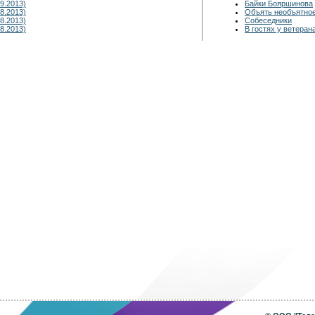
9.2013)
Байки Бояршинова
8.2013)
Объять необъятно
8.2013)
Собеседники
8.2013)
В гостях у ветеран