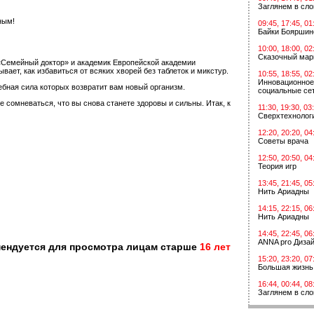
Заглянем в сл
ным!
09:45, 17:45, 01
Байки Бояршин
10:00, 18:00, 02
Сказочный мар
«Семейный доктор» и академик Европейской академии
ет, как избавиться от всяких хворей без таблеток и микстур.
10:55, 18:55, 02
Инновационное
ебная сила которых возвратит вам новый организм.
социальные сет
сомневаться, что вы снова станете здоровы и сильны. Итак, к
11:30, 19:30, 03
Сверхтехнологи
12:20, 20:20, 04
Советы врача
12:50, 20:50, 04
Теория игр
13:45, 21:45, 05
Нить Ариадны
14:15, 22:15, 06
Нить Ариадны
14:45, 22:45, 06
ANNA pro Диза
мендуется для просмотра лицам старше
16 лет
15:20, 23:20, 07
Большая жизнь
16:44, 00:44, 08
Заглянем в сл