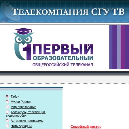
Табун
Музеи России
Мир образования
Телекурсы, телелекции,
видеопособия
Авторские программы
Нить Ариадны
Семейный доктор