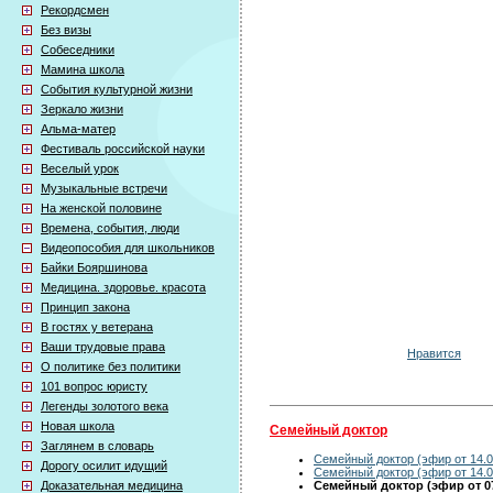
Рекордсмен
Без визы
Собеседники
Мамина школа
События культурной жизни
Зеркало жизни
Альма-матер
Фестиваль российской науки
Веселый урок
Музыкальные встречи
На женской половине
Времена, события, люди
Видеопособия для школьников
Байки Бояршинова
Медицина. здоровье. красота
Принцип закона
В гостях у ветерана
Ваши трудовые права
Нравится
О политике без политики
101 вопрос юристу
Легенды золотого века
Новая школа
Семейный доктор
Заглянем в словарь
Семейный доктор (эфир от 14.0
Дорогу осилит идущий
Семейный доктор (эфир от 14.0
Семейный доктор (эфир от 07
Доказательная медицина