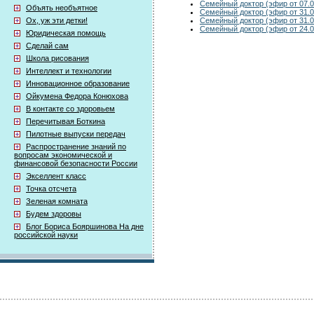
Семейный доктор (эфир от 07.0
Объять необъятное
Семейный доктор (эфир от 31.0
Семейный доктор (эфир от 31.0
Ох, уж эти детки!
Семейный доктор (эфир от 24.0
Юридическая помощь
Сделай сам
Школа рисования
Интеллект и технологии
Инновационное образование
Ойкумена Федора Конюхова
В контакте со здоровьем
Перечитывая Боткина
Пилотные выпуски передач
Распространение знаний по
вопросам экономической и
финансовой безопасности России
Экселлент класс
Точка отсчета
Зеленая комната
Будем здоровы
Блог Бориса Бояршинова На дне
российской науки