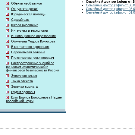
Семейный доктор (эфир от 15
Объять необъятное
Семейный доктор (эфир от 08.0
Семейный доктор (эфир от 08.0
Ох, уж эти детки!
Семейный доктор (эфир от 01.0
Юридическая помощь
Сделай сам
Школа рисования
Интеллект и технологии
Инновационное образование
Ойкумена Федора Конюхова
В контакте со здоровьем
Перечитывая Боткина
Пилотные выпуски передач
Распространение знаний по
вопросам экономической и
финансовой безопасности России
Экселлент класс
Точка отсчета
Зеленая комната
Будем здоровы
Блог Бориса Бояршинова На дне
российской науки