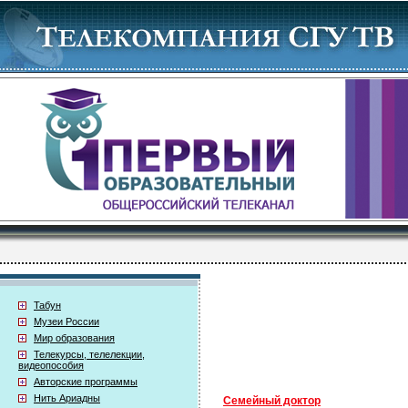
Табун
Музеи России
Мир образования
Телекурсы, телелекции,
видеопособия
Авторские программы
Нить Ариадны
Семейный доктор