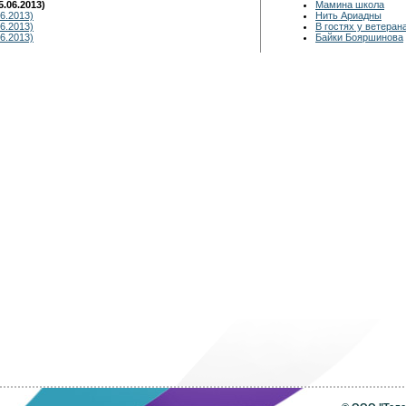
.06.2013)
Мамина школа
6.2013)
Нить Ариадны
6.2013)
В гостях у ветеран
6.2013)
Байки Бояршинова