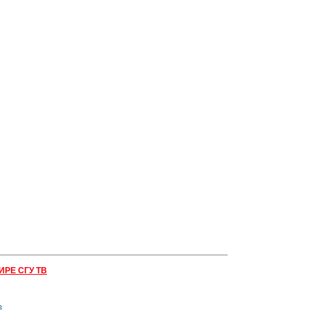
ИРЕ СГУ ТВ
ь