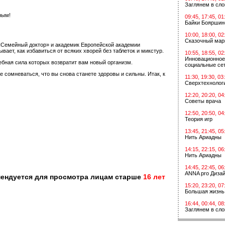
Заглянем в сл
ным!
09:45, 17:45, 01
Байки Бояршин
10:00, 18:00, 02
Сказочный мар
«Семейный доктор» и академик Европейской академии
ет, как избавиться от всяких хворей без таблеток и микстур.
10:55, 18:55, 02
Инновационное
ебная сила которых возвратит вам новый организм.
социальные сет
сомневаться, что вы снова станете здоровы и сильны. Итак, к
11:30, 19:30, 03
Сверхтехнологи
12:20, 20:20, 04
Советы врача
12:50, 20:50, 04
Теория игр
13:45, 21:45, 05
Нить Ариадны
14:15, 22:15, 06
Нить Ариадны
14:45, 22:45, 06
ANNA pro Диза
мендуется для просмотра лицам старше
16 лет
15:20, 23:20, 07
Большая жизнь
16:44, 00:44, 08
Заглянем в сл