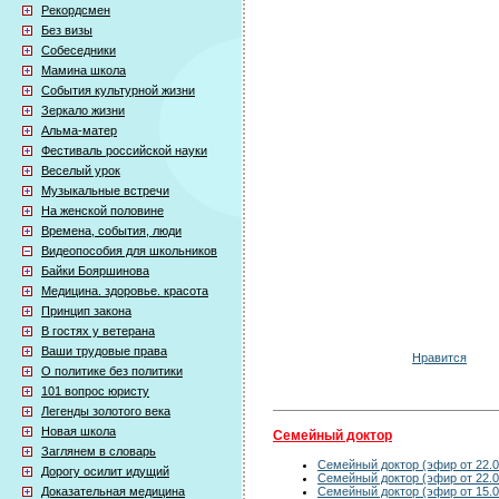
Рекордсмен
Без визы
Собеседники
Мамина школа
События культурной жизни
Зеркало жизни
Альма-матер
Фестиваль российской науки
Веселый урок
Музыкальные встречи
На женской половине
Времена, события, люди
Видеопособия для школьников
Байки Бояршинова
Медицина. здоровье. красота
Принцип закона
В гостях у ветерана
Ваши трудовые права
Нравится
О политике без политики
101 вопрос юристу
Легенды золотого века
Новая школа
Семейный доктор
Заглянем в словарь
Семейный доктор (эфир от 22.0
Дорогу осилит идущий
Семейный доктор (эфир от 22.0
Семейный доктор (эфир от 15.0
Доказательная медицина