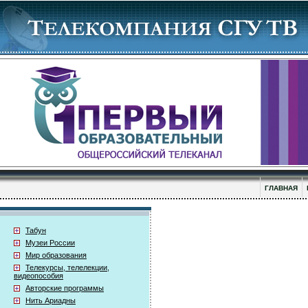
ГЛАВНАЯ
Табун
Музеи России
Мир образования
Телекурсы, телелекции,
видеопособия
Авторские программы
Нить Ариадны