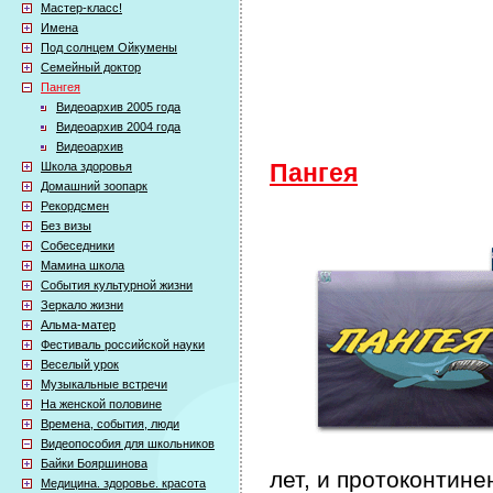
Мастер-класс!
Имена
Под солнцем Ойкумены
Семейный доктор
Пангея
Видеоархив 2005 года
Видеоархив 2004 года
Видеоархив
Школа здоровья
Пангея
Домашний зоопарк
Рекордсмен
Без визы
Собеседники
Мамина школа
События культурной жизни
Зеркало жизни
Альма-матер
Фестиваль российской науки
Веселый урок
Музыкальные встречи
На женской половине
Времена, события, люди
Видеопособия для школьников
Байки Бояршинова
лет, и протоконтин
Медицина. здоровье. красота