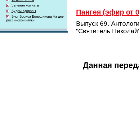
Зеленая комната
Пангея (эфир от 0
Будем здоровы
Блог Бориса Бояршинова На дне
российской науки
Выпуск 69. Антолог
"Святитель Николай"
Данная перед