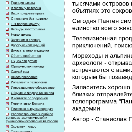
тысячами островов 
Принцип закона
В гостях у ветерана
объятиях это сокро
Ваши трудовые права
О политике без политики
Сегодня Пангея сим
101 вопрос юристу
единство всего жив
Легенды золотого века
Новая школа
Телевизионная прог
Заглянем в словарь
приключений, поиск
Дорогу осилит идущий
Доказательная медицина
Мореходы и альпини
Объять необъятное
Ох, уж эти детки!
археологи - открыв
Юридическая помощь
встречаются с вами
Сделай сам
которым бы позави
Школа рисования
Интеллект и технологии
Запаситесь хорошо 
Инновационное образование
близких отправляйт
Ойкумена Федора Конюхова
В контакте со здоровьем
телепрограмма "Пан
Перечитывая Боткина
академии.
Пилотные выпуски передач
Распространение знаний по
Автор - Станислав
вопросам экономической и
финансовой безопасности России
Экселлент класс
Точка отсчета