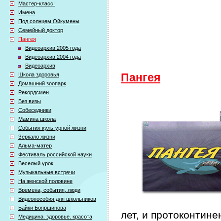
Мастер-класс!
Имена
Под солнцем Ойкумены
Семейный доктор
Пангея
Видеоархив 2005 года
Видеоархив 2004 года
Видеоархив
Школа здоровья
Пангея
Домашний зоопарк
Рекордсмен
Без визы
Собеседники
Мамина школа
События культурной жизни
Зеркало жизни
Альма-матер
Фестиваль российской науки
Веселый урок
Музыкальные встречи
На женской половине
Времена, события, люди
Видеопособия для школьников
Байки Бояршинова
лет, и протоконтин
Медицина. здоровье. красота