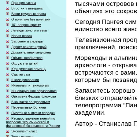
тысячами островов 
Принцип закона
В гостях у ветерана
объятиях это сокро
Ваши трудовые права
О политике без политики
Сегодня Пангея сим
101 вопрос юристу
единство всего жив
Легенды золотого века
Новая школа
Телевизионная прог
Заглянем в словарь
приключений, поиск
Дорогу осилит идущий
Доказательная медицина
Мореходы и альпини
Объять необъятное
Ох, уж эти детки!
археологи - открыв
Юридическая помощь
встречаются с вами
Сделай сам
которым бы позави
Школа рисования
Интеллект и технологии
Запаситесь хорошо 
Инновационное образование
близких отправляйт
Ойкумена Федора Конюхова
В контакте со здоровьем
телепрограмма "Пан
Перечитывая Боткина
академии.
Пилотные выпуски передач
Распространение знаний по
Автор - Станислав
вопросам экономической и
финансовой безопасности России
Экселлент класс
Точка отсчета