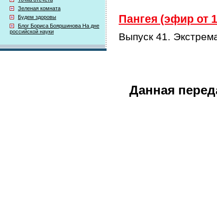
Зеленая комната
Пангея (эфир от 1
Будем здоровы
Блог Бориса Бояршинова На дне
российской науки
Выпуск 41. Экстрем
Данная перед