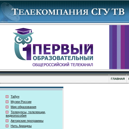
ГЛАВНАЯ
Табун
Музеи России
Мир образования
Телекурсы, телелекции,
видеопособия
Авторские программы
Нить Ариадны