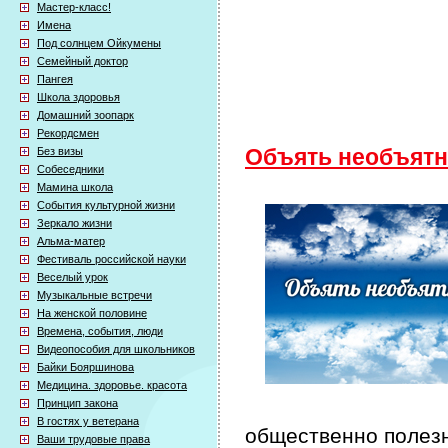
Мастер-класс!
Имена
Под солнцем Ойкумены
Семейный доктор
Пангея
Школа здоровья
Домашний зоопарк
Рекордсмен
Без визы
Объять необъятн
Собеседники
Мамина школа
События культурной жизни
Зеркало жизни
Альма-матер
Фестиваль российской науки
Веселый урок
Музыкальные встречи
На женской половине
Времена, события, люди
Видеопособия для школьников
Байки Бояршинова
Медицина. здоровье. красота
Принцип закона
В гостях у ветерана
общественно полезн
Ваши трудовые права