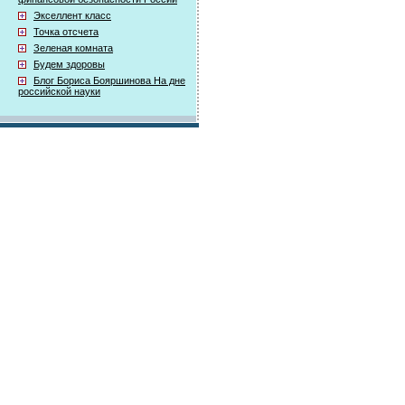
Экселлент класс
Точка отсчета
Зеленая комната
Будем здоровы
Блог Бориса Бояршинова На дне
российской науки