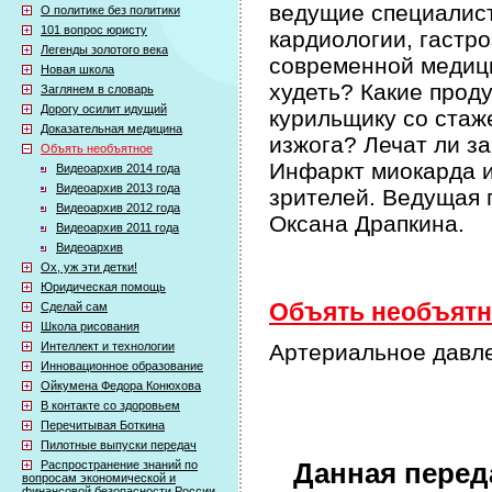
ведущие специалис
О политике без политики
101 вопрос юристу
кардиологии, гастр
Легенды золотого века
современной медици
Новая школа
худеть? Какие прод
Заглянем в словарь
Дорогу осилит идущий
курильщику со стаж
Доказательная медицина
изжога? Лечат ли з
Объять необъятное
Инфаркт миокарда и
Видеоархив 2014 года
Видеоархив 2013 года
зрителей. Ведущая 
Видеоархив 2012 года
Оксана Драпкина.
Видеоархив 2011 года
Видеоархив
Ох, уж эти детки!
Юридическая помощь
Объять необъятно
Сделай сам
Школа рисования
Интеллект и технологии
Артериальное давле
Инновационное образование
Ойкумена Федора Конюхова
В контакте со здоровьем
Перечитывая Боткина
Пилотные выпуски передач
Распространение знаний по
Данная перед
вопросам экономической и
финансовой безопасности России