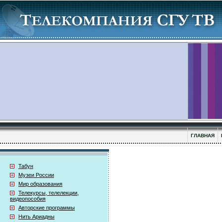
ГЛАВНАЯ
Табун
Музеи России
Мир образования
Телекурсы, телелекции,
видеопособия
Авторские программы
Нить Ариадны