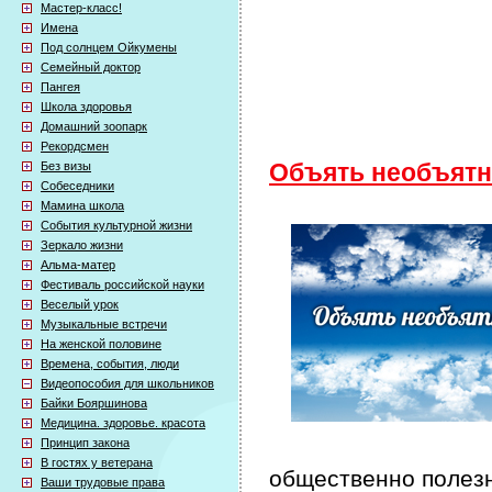
Мастер-класс!
Имена
Под солнцем Ойкумены
Семейный доктор
Пангея
Школа здоровья
Домашний зоопарк
Рекордсмен
Без визы
Объять необъятн
Собеседники
Мамина школа
События культурной жизни
Зеркало жизни
Альма-матер
Фестиваль российской науки
Веселый урок
Музыкальные встречи
На женской половине
Времена, события, люди
Видеопособия для школьников
Байки Бояршинова
Медицина. здоровье. красота
Принцип закона
В гостях у ветерана
общественно полезн
Ваши трудовые права