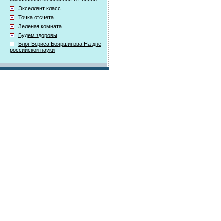
Экселлент класс
Точка отсчета
Зеленая комната
Будем здоровы
Блог Бориса Бояршинова На дне
российской науки