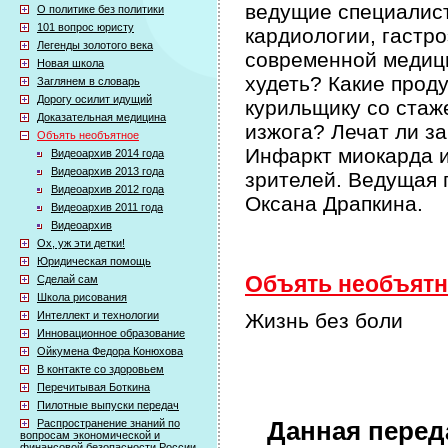
ведущие специалис
О политике без политики
101 вопрос юристу
кардиологии, гастр
Легенды золотого века
современной медици
Новая школа
худеть? Какие прод
Заглянем в словарь
Дорогу осилит идущий
курильщику со стаж
Доказательная медицина
изжога? Лечат ли з
Объять необъятное
Инфаркт миокарда и
Видеоархив 2014 года
Видеоархив 2013 года
зрителей. Ведущая 
Видеоархив 2012 года
Оксана Драпкина.
Видеоархив 2011 года
Видеоархив
Ох, уж эти детки!
Юридическая помощь
Объять необъятно
Сделай сам
Школа рисования
Интеллект и технологии
Жизнь без боли
Инновационное образование
Ойкумена Федора Конюхова
В контакте со здоровьем
Перечитывая Боткина
Пилотные выпуски передач
Распространение знаний по
Данная перед
вопросам экономической и
финансовой безопасности России