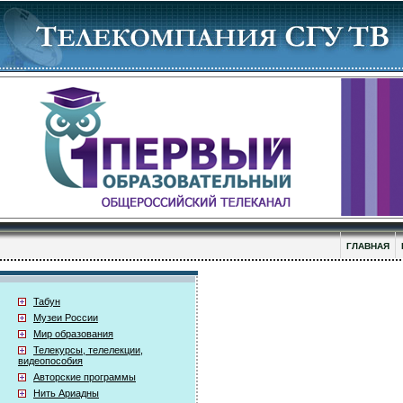
ГЛАВНАЯ
Табун
Музеи России
Мир образования
Телекурсы, телелекции,
видеопособия
Авторские программы
Нить Ариадны