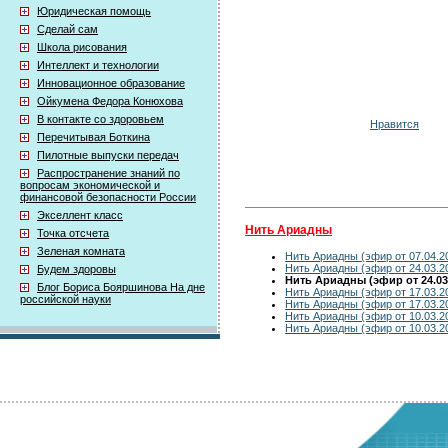
Юридическая помощь
Сделай сам
Школа рисования
Интеллект и технологии
Инновационное образование
Ойкумена Федора Конюхова
В контакте со здоровьем
Нравится
Перечитывая Боткина
Пилотные выпуски передач
Распространение знаний по
вопросам экономической и
финансовой безопасности России
Экселлент класс
Нить Ариадны
Точка отсчета
Зеленая комната
Нить Ариадны (эфир от 07.04.2
Нить Ариадны (эфир от 24.03.2
Будем здоровы
Нить Ариадны (эфир от 24.03
Блог Бориса Бояршинова На дне
Нить Ариадны (эфир от 17.03.2
российской науки
Нить Ариадны (эфир от 17.03.2
Нить Ариадны (эфир от 10.03.2
Нить Ариадны (эфир от 10.03.2