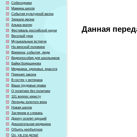
Собеседники
Мамина школа
События культурной жизни
Зеркало жизни
Альма-матер
Данная перед
Фестиваль российской науки
Веселый урок
Музыкальные встречи
На женской половине
Времена, события, люди
Видеопособия для школьников
Байки Бояршинова
Медицина. здоровье. красота
Принцип закона
В гостях у ветерана
Ваши трудовые права
О политике без политики
101 вопрос юристу
Легенды золотого века
Новая школа
Заглянем в словарь
Дорогу осилит идущий
Доказательная медицина
Объять необъятное
Ох, уж эти детки!