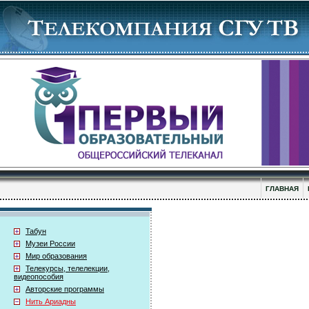
ГЛАВНАЯ
Табун
Музеи России
Мир образования
Телекурсы, телелекции,
видеопособия
Авторские программы
Нить Ариадны