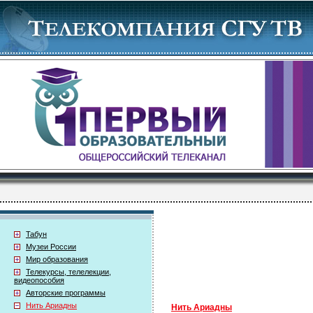
Табун
Музеи России
Мир образования
Телекурсы, телелекции,
видеопособия
Авторские программы
Нить Ариадны
Нить Ариадны