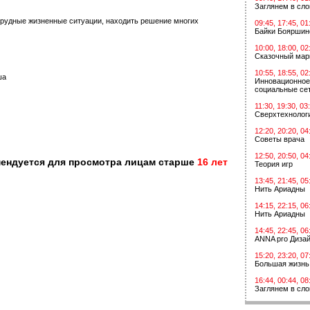
Заглянем в сл
трудные жизненные ситуации, находить решение многих
09:45, 17:45, 01
Байки Бояршин
10:00, 18:00, 02
Сказочный мар
10:55, 18:55, 02
ша
Инновационное
социальные сет
11:30, 19:30, 03
Сверхтехнологи
12:20, 20:20, 04
Советы врача
12:50, 20:50, 04
мендуется для просмотра лицам старше
16 лет
Теория игр
13:45, 21:45, 05
Нить Ариадны
14:15, 22:15, 06
Нить Ариадны
14:45, 22:45, 06
ANNA pro Диза
15:20, 23:20, 07
Большая жизнь
16:44, 00:44, 08
Заглянем в сл