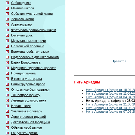
Собеседники
Мамина школа
События культурной жизни
Зеркало жизни
Альма-матер
Фестиваль российской науки
Веселый урок
Музыкальные встречи
На женской половине
Времена, события, люди
Видеопособия для школьников
Нравится
Байки Бояршинова
Медицина. здоровье. красота
Принцип закона
В гостях у ветерана
Нить Ариадны
Ваши трудовые права
О политике без политики
Нить Ариадны (эфир от 18.04.2
Нить Ариадны (эфир от 11.04.2
101 вопрос юристу
Нить Ариадны (эфир от 04.04.2
Легенды золотого века
Нить Ариадны (эфир от 28.03
Нить Ариадны (эфир от 21.03.2
Новая школа
Нить Ариадны (эфир от 14.03.2
Заглянем в словарь
Нить Ариадны (эфир от 07.03.2
Дорогу осилит идущий
Доказательная медицина
Объять необъятное
Ох, уж эти детки!