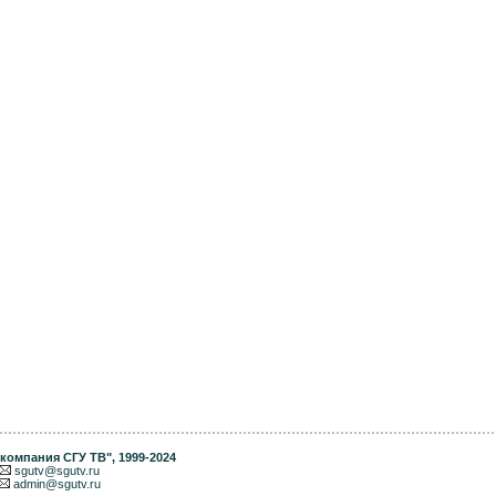
компания СГУ ТВ"
, 1999-2024
sgutv@sgutv.ru
admin@sgutv.ru