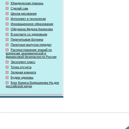
Юридическая помощь
Сделай сам
Школа рисования
Интеллект и технологии
Инновационное образование
Ойкумена Федора Конюхова
В контакте со здоровьем
Перечитывая Боткина
Пилотные выпуски передач
Распространение знаний по
вопросам экономической и
финансовой безопасности России
Экселлент класс
Точка отсчета
Зеленая комната
Будем здоровы
Блог Бориса Бояршинова На дне
российской науки