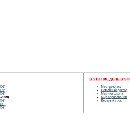
В ЭТОТ ЖЕ ДЕНЬ В ЭФ
009)
Мастер-класс!
009)
Семейный доктор
009)
Мамина школа
.2009)
Мир образования
009)
Веселый урок
009)
009)