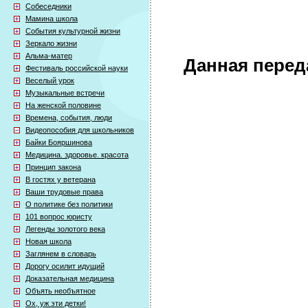
Собеседники
Мамина школа
События культурной жизни
Зеркало жизни
Альма-матер
Данная перед
Фестиваль российской науки
Веселый урок
Музыкальные встречи
На женской половине
Времена, события, люди
Видеопособия для школьников
Байки Бояршинова
Медицина. здоровье. красота
Принцип закона
В гостях у ветерана
Ваши трудовые права
О политике без политики
101 вопрос юристу
Легенды золотого века
Новая школа
Заглянем в словарь
Дорогу осилит идущий
Доказательная медицина
Объять необъятное
Ох, уж эти детки!