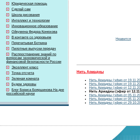
Юридическая помощь
Сделай сам
Школа рисования
Интеллект и технологии
Инновационное образование
Ойкумена Федора Конюхова
В контакте со здоровьем
Нравится
Перечитывая Боткина
Пилотные выпуски передач
Распространение знаний по
вопросам экономической и
финансовой безопасности России
Экселлент класс
Нить Ариадны
Точка отсчета
Зеленая комната
Нить Ариадны (эфир от 19.11.2
Нить Ариадны (эфир от 19.11.2
Будем здоровы
Нить Ариадны (эфир от 12.11.2
Блог Бориса Бояршинова На дне
Нить Ариадны (эфир от 12.11.
российской науки
Нить Ариадны (эфир от 05.11.2
Нить Ариадны (эфир от 05.11.2
Нить Ариадны (эфир от 29.10.2