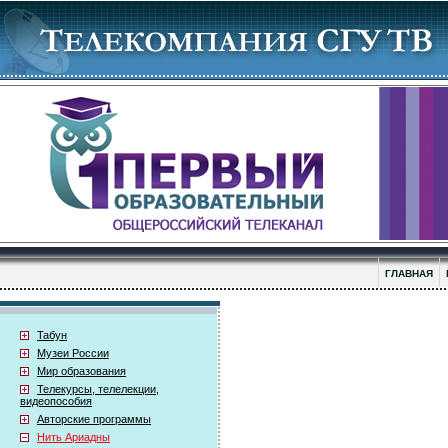
ГЛАВНАЯ
Табун
Музеи России
Мир образования
Телекурсы, телелекции,
видеопособия
Авторские программы
Нить Ариадны