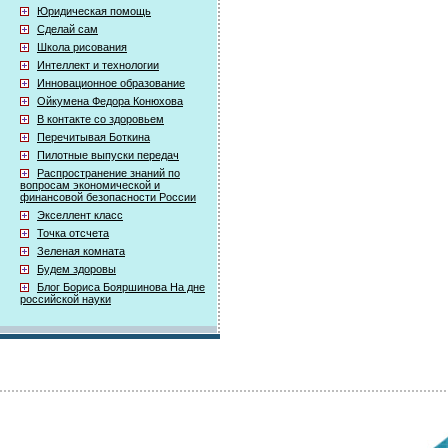
Юридическая помощь
Сделай сам
Школа рисования
Интеллект и технологии
Инновационное образование
Ойкумена Федора Конюхова
В контакте со здоровьем
Перечитывая Боткина
Пилотные выпуски передач
Распространение знаний по
вопросам экономической и
финансовой безопасности России
Экселлент класс
Точка отсчета
Зеленая комната
Будем здоровы
Блог Бориса Бояршинова На дне
российской науки