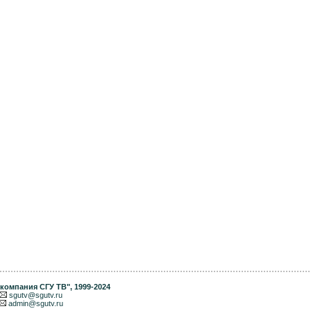
компания СГУ ТВ"
, 1999-2024
sgutv@sgutv.ru
admin@sgutv.ru