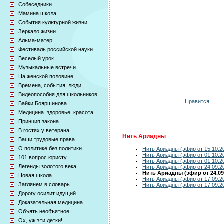
Собеседники
Мамина школа
События культурной жизни
Зеркало жизни
Альма-матер
Фестиваль российской науки
Веселый урок
Музыкальные встречи
На женской половине
Времена, события, люди
Видеопособия для школьников
Нравится
Байки Бояршинова
Медицина. здоровье. красота
Принцип закона
В гостях у ветерана
Нить Ариадны
Ваши трудовые права
О политике без политики
Нить Ариадны (эфир от 15.10.2
Нить Ариадны (эфир от 01.10.2
101 вопрос юристу
Нить Ариадны (эфир от 01.10.2
Легенды золотого века
Нить Ариадны (эфир от 24.09.2
Нить Ариадны (эфир от 24.09
Новая школа
Нить Ариадны (эфир от 17.09.2
Заглянем в словарь
Нить Ариадны (эфир от 17.09.2
Дорогу осилит идущий
Доказательная медицина
Объять необъятное
Ох, уж эти детки!