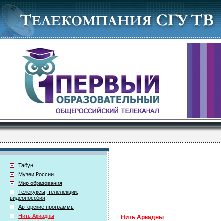
Табун
Музеи России
Мир образования
Телекурсы, телелекции,
видеопособия
Авторские программы
Нить Ариадны
Нить Ариадны