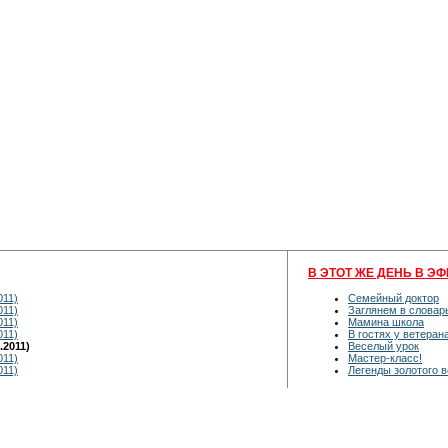
В ЭТОТ ЖЕ ДЕНЬ В ЭФ
011)
Семейный доктор
011)
Заглянем в словар
011)
Мамина школа
011)
В гостях у ветеран
.2011)
Веселый урок
011)
Мастер-класс!
011)
Легенды золотого в