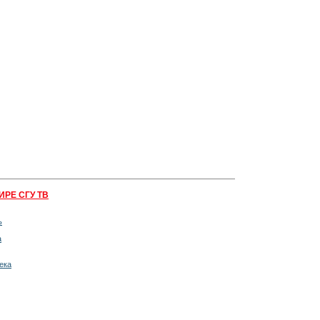
ИРЕ СГУ ТВ
ь
а
ека