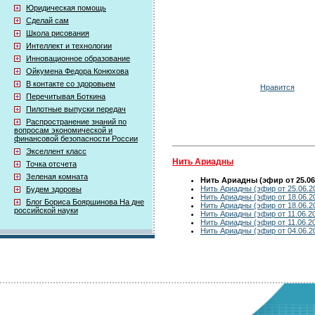
Юридическая помощь
Сделай сам
Школа рисования
Интеллект и технологии
Инновационное образование
Ойкумена Федора Конюхова
В контакте со здоровьем
Нравится
Перечитывая Боткина
Пилотные выпуски передач
Распространение знаний по
вопросам экономической и
финансовой безопасности России
Экселлент класс
Нить Ариадны
Точка отсчета
Зеленая комната
Нить Ариадны (эфир от 25.06
Нить Ариадны (эфир от 25.06.2
Будем здоровы
Нить Ариадны (эфир от 18.06.2
Блог Бориса Бояршинова На дне
Нить Ариадны (эфир от 18.06.2
российской науки
Нить Ариадны (эфир от 11.06.2
Нить Ариадны (эфир от 11.06.2
Нить Ариадны (эфир от 04.06.2