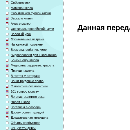
Собеседники
Мамина школа
События культурной жизни
Зеркало жизни
Альма-матер
Данная перед
Фестиваль российской науки
Веселый урок
Музыкальные встречи
На женской половине
Времена, события, люди
Видеопособия для школьников
Байки Бояршинова
Медицина. здоровье. красота
Принцип закона
В гостях у ветерана
Ваши трудовые права
О политике без политики
101 вопрос юристу
Легенды золотого века
Новая школа
Заглянем в словарь
Дорогу осилит идущий
Доказательная медицина
Объять необъятное
Ох, уж эти детки!