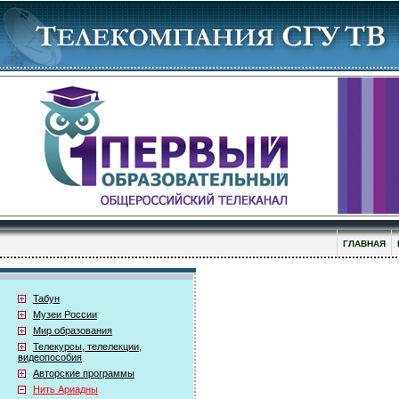
ГЛАВНАЯ
Табун
Музеи России
Мир образования
Телекурсы, телелекции,
видеопособия
Авторские программы
Нить Ариадны