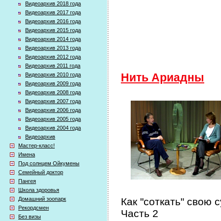
Видеоархив 2018 года
Видеоархив 2017 года
Видеоархив 2016 года
Видеоархив 2015 года
Видеоархив 2014 года
Видеоархив 2013 года
Видеоархив 2012 года
Видеоархив 2011 года
Видеоархив 2010 года
Нить Ариадны
Видеоархив 2009 года
Видеоархив 2008 года
Видеоархив 2007 года
Видеоархив 2006 года
Видеоархив 2005 года
Видеоархив 2004 года
Видеоархив
Мастер-класс!
Имена
Под солнцем Ойкумены
Семейный доктор
Пангея
Школа здоровья
Домашний зоопарк
Как "соткать" свою 
Рекордсмен
Часть 2
Без визы