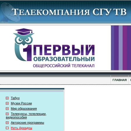
ГЛАВНАЯ
Табун
Музеи России
Мир образования
Телекурсы, телелекции,
видеопособия
Авторские программы
Нить Ариадны