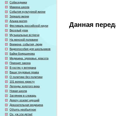
Собеседники
Мамина школа
События культурной жизни
Зеркало жизни
Альма-матер
Данная перед
Фестиваль российской науки
Веселый урок
Музыкальные встречи
На женской половине
Времена, события, люди
Видеопособия для школьников
Байки Бояршинова
Медицина. здоровье. красота
Принцип закона
В гостях у ветерана
Ваши трудовые права
О политике без политики
101 вопрос юристу
Легенды золотого века
Новая школа
Заглянем в словарь
Дорогу осилит идущий
Доказательная медицина
Объять необъятное
Ох, уж эти детки!