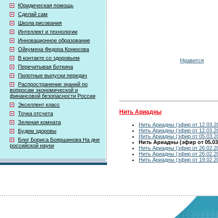
Юридическая помощь
Сделай сам
Школа рисования
Интеллект и технологии
Инновационное образование
Ойкумена Федора Конюхова
В контакте со здоровьем
Нравится
Перечитывая Боткина
Пилотные выпуски передач
Распространение знаний по
вопросам экономической и
финансовой безопасности России
Экселлент класс
Нить Ариадны
Точка отсчета
Зеленая комната
Нить Ариадны (эфир от 12.03.2
Нить Ариадны (эфир от 12.03.2
Будем здоровы
Нить Ариадны (эфир от 05.03.2
Блог Бориса Бояршинова На дне
Нить Ариадны (эфир от 05.03
российской науки
Нить Ариадны (эфир от 26.02.2
Нить Ариадны (эфир от 26.02.2
Нить Ариадны (эфир от 19.02.2