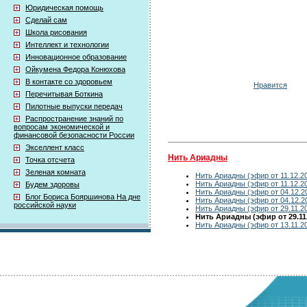
Юридическая помощь
Сделай сам
Школа рисования
Интеллект и технологии
Инновационное образование
Ойкумена Федора Конюхова
В контакте со здоровьем
Нравится
Перечитывая Боткина
Пилотные выпуски передач
Распространение знаний по
вопросам экономической и
финансовой безопасности России
Экселлент класс
Нить Ариадны
Точка отсчета
Зеленая комната
Нить Ариадны (эфир от 11.12.2
Нить Ариадны (эфир от 11.12.2
Будем здоровы
Нить Ариадны (эфир от 04.12.2
Блог Бориса Бояршинова На дне
Нить Ариадны (эфир от 04.12.2
российской науки
Нить Ариадны (эфир от 29.11.2
Нить Ариадны (эфир от 29.11
Нить Ариадны (эфир от 13.11.2