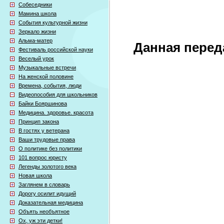
Собеседники
Мамина школа
События культурной жизни
Зеркало жизни
Альма-матер
Данная перед
Фестиваль российской науки
Веселый урок
Музыкальные встречи
На женской половине
Времена, события, люди
Видеопособия для школьников
Байки Бояршинова
Медицина. здоровье. красота
Принцип закона
В гостях у ветерана
Ваши трудовые права
О политике без политики
101 вопрос юристу
Легенды золотого века
Новая школа
Заглянем в словарь
Дорогу осилит идущий
Доказательная медицина
Объять необъятное
Ох, уж эти детки!