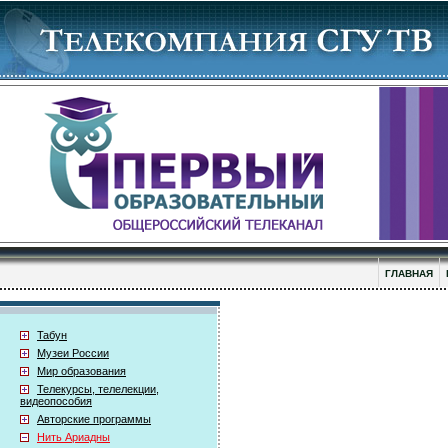
ГЛАВНАЯ
Табун
Музеи России
Мир образования
Телекурсы, телелекции,
видеопособия
Авторские программы
Нить Ариадны